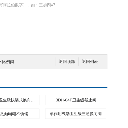
写阿拉伯数字），如：三加四=7
水比例阀
返回顶部
返回列表
BDH-03F卫生级快装式换向阀|两位三通换向阀
BDH-04F卫生级截止阀
气动|卫生级换向阀|不锈钢换向阀
单作用气动卫生级三通换向阀