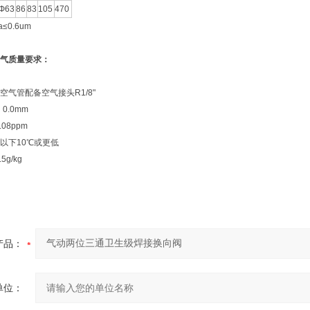
Ф63
86
83
105
470
0.6um
气质量要求：
气管配备空气接头R1/8"
0.0mm
08ppm
以下10℃或更低
g/kg
产品：
单位：