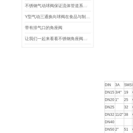
不锈钢气动球阀保证流体管道系统的安全和稳定运行
Y型气动三通换向球阀在食品与制药行业中的应用
带有排气口的角座阀
让我们一起来看看不锈钢角座阀的结构特点
DIN
3A
SMS
DN15
3/4"
19
DN20
1"
25
DN25
32
DN32
11/2"
38
DN40
DN50
2"
51