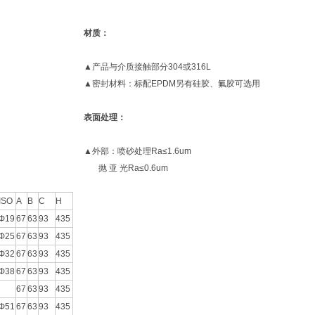
材质：
▲产品与介质接触部分304或316L
▲密封材料：标配EPDM另有硅胶、氟胶可选用
表面处理：
▲外部：喷砂处理Ra≤1.6um
抛 亚 光Ra≤0.6um
ISO
A
B
C
H
Ф19
67
63
93
435
Ф25
67
63
93
435
Ф32
67
63
93
435
Ф38
67
63
93
435
67
63
93
435
Ф51
67
63
93
435