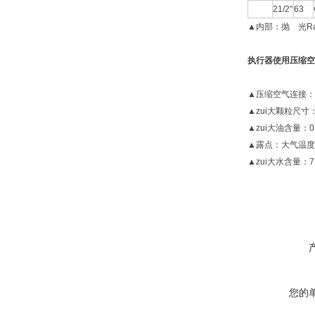
21/2"
63
▲内部：抛 光Ra≤
执行器使用压缩空
▲压缩空气连接：空
▲zui大颗粒尺寸：
▲zui大油含量：0.
▲露点：大气温度
▲zui大水含量：7.5
您的