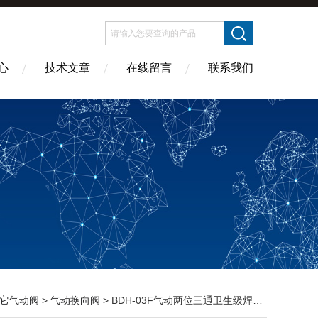
心
技术文章
在线留言
联系我们
它气动阀
>
气动换向阀
> BDH-03F气动两位三通卫生级焊接换向阀