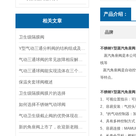
产品介绍：
相关文章
品牌
卫生级隔膜阀
Y型气动三通分料阀的结构组成及工作原理
不锈钢Y型蒸汽角座阀
蒸汽角座阀是本公司
气动三通球阀的常见故障相应解决方法介绍
线等
蒸汽角座阀是自动控
气动三通球阀能实现流体在三个方向上的流动
等特点。
保温夹套球阀概述
不锈钢Y型蒸汽角座阀
卫生级隔膜阀膜片的选择
1、可视位置指示：可
如何选择不锈钢气动球阀
2、容易安装：气控头
3、*的气动控制器：
气动卫生级截止阀的优势体现在哪些方面？
4、具有多种控制方式
新的角座阀上市了，欢迎新老顾客朋友来采购
5、容易连接：MAM
6、长寿命导杆：阀杆