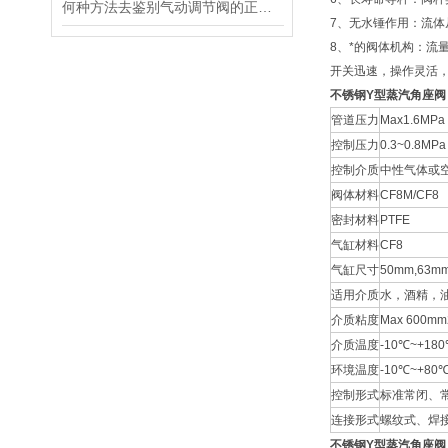
何种方法去鉴别气动调节阀的正确安装使用？
7、无水锤作用：流体
8、*的阀体机构：流
开关迅速，操作灵活
不锈钢Y型蒸汽角座阀
管道压力
Max1.6MPa
控制压力
0.3~0.8MPa
控制介质
中性气体或
阀体材料
CF8M/CF8
密封材料
PTFE
气缸材料
CF8
气缸尺寸
50mm,63m
适用介质
水，酒精，
介质粘度
Max 600mm
介质温度
-10℃~+18
环境温度
-10℃~+80
控制形式
标准常闭、
连接形式
螺纹式、焊
不锈钢Y型蒸汽角座阀