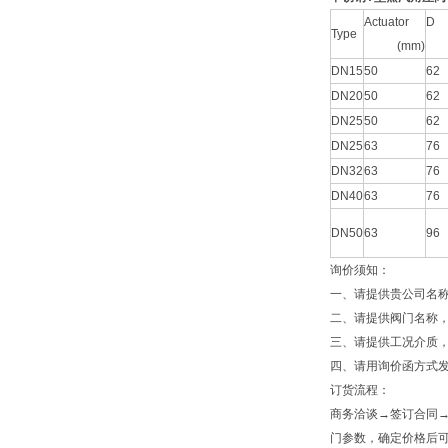
Actuator
D
Type
(mm)
(
DN15
50
62
DN20
50
62
DN25
50
62
DN25
63
76
DN32
63
76
DN40
63
76
DN50
63
96
询价须知：
一、请提供贵公司名
二、请提供阀门名称
三、请提供工况介质
四、请用询价函方式发送
订货流程：
商务洽谈→签订合同
门参数，确定价格后