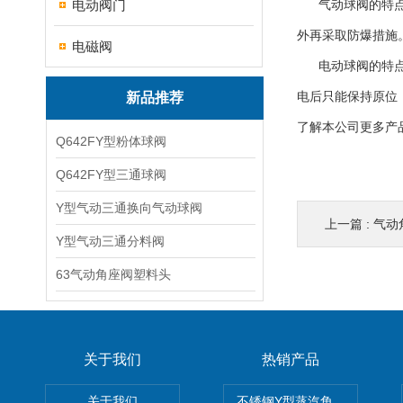
电动阀门
气动球阀的特点：
外再采取防爆措施
电磁阀
电动球阀的特点：
新品推荐
电后只能保持原位
了解本公司更多产品可登
Q642FY型粉体球阀
Q642FY型三通球阀
Y型气动三通换向气动球阀
上一篇 :
气动
Y型气动三通分料阀
63气动角座阀塑料头
关于我们
热销产品
关于我们
不锈钢Y型蒸汽角座阀