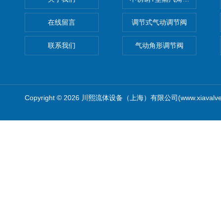
在线留言
调节式气动调节阀
联系我们
气动角形调节阀
Copyright © 2026 川熙流体设备（上海）有限公司(www.xiavalv