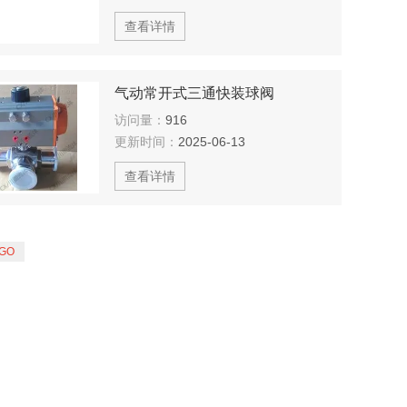
查看详情
气动常开式三通快装球阀
访问量：
916
更新时间：
2025-06-13
查看详情