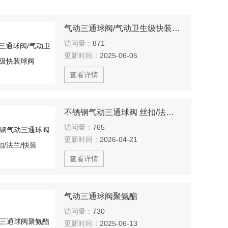
气动三通球阀/气动卫生级快装球阀
访问量：
871
更新时间：
2025-06-05
查看详情
不锈钢气动三通球阀 丝扣/法兰/快装
访问量：
765
更新时间：
2026-04-21
查看详情
气动三通球阀聚氨酯
访问量：
730
更新时间：
2025-06-13