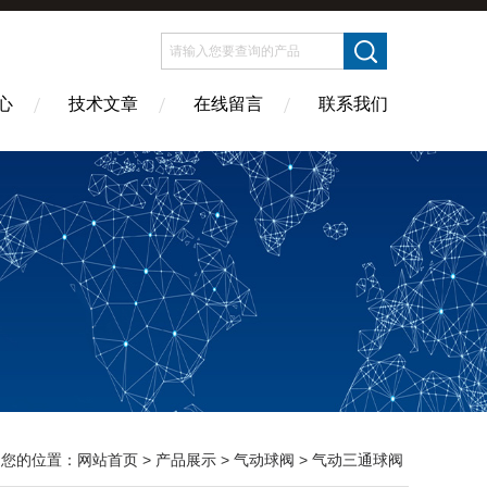
心
技术文章
在线留言
联系我们
您的位置：
网站首页
>
产品展示
>
气动球阀
>
气动三通球阀