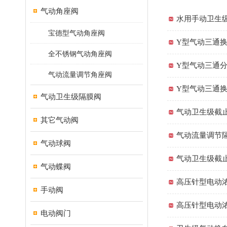
气动角座阀
水用手动卫生
宝德型气动角座阀
Y型气动三通
全不锈钢气动角座阀
Y型气动三通
气动流量调节角座阀
Y型气动三通
气动卫生级隔膜阀
气动卫生级截
其它气动阀
气动流量调节
气动球阀
气动卫生级截
气动蝶阀
高压针型电动
手动阀
高压针型电动
电动阀门