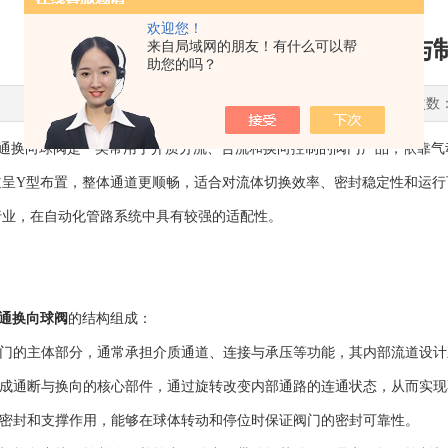
欢迎您！
Y型气动三通换向球阀在食品与
来自局域网的朋友！有什么可以帮
助您的吗？
更新时间：2026-06-21 点击次数
换向球阀是一类常用于介质分流、合流和换向控制的阀门产品，依靠气
道呈Y型布置，整体通道更顺畅，适合对流体切换效率、密封稳定性和运行
行业，在自动化管路系统中具有较强的适配性。
通换向球阀
的结构组成：
门的主体部分，通常承担介质通道、连接与承压等功能，其内部流道设计
成通断与换向的核心部件，通过旋转改变内部通路的连通状态，从而实现
密封和支撑作用，能够在球体转动和停位时保证阀门的密封可靠性。