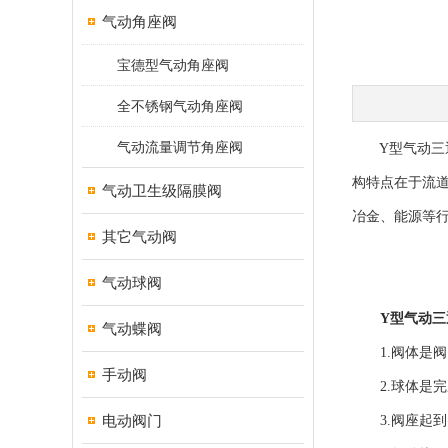
气动角座阀
宝德型气动角座阀
全不锈钢气动角座阀
气动流量调节角座阀
Y型气动三通
构特点在于流
气动卫生级隔膜阀
冶金、能源等
其它气动阀
气动球阀
Y型气动三
气动蝶阀
1.阀体是阀
手动阀
2.球体是完
电动阀门
3.阀座起到