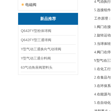
4.气动执行
电磁阀
5.连接组件
新品推荐
工作原理
1.阀门在接
Q642FY型粉体球阀
2.旋转运动
Q642FY型三通球阀
3.当球体转
Y型气动三通换向气动球阀
4.阀门在停
Y型气动三通分料阀
Y型气动三通
63气动角座阀塑料头
1.在化工行
2.在食品与
3.在环保系
4.在能源与
5.在自动化