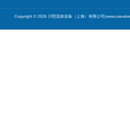
Copyright © 2026 川熙流体设备（上海）有限公司(www.xiavalv