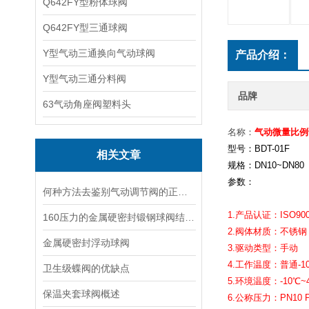
Q642FY型粉体球阀
Q642FY型三通球阀
Y型气动三通换向气动球阀
产品介绍：
Y型气动三通分料阀
品牌
63气动角座阀塑料头
名称：
气动微量比例
型号：BDT-01F
相关文章
规格：DN10~DN80
参数：
何种方法去鉴别气动调节阀的正确安装使用？
1.产品认证：ISO900
160压力的金属硬密封锻钢球阀结构选择
2.阀体材质：不锈钢 2
金属硬密封浮动球阀
3.驱动类型：手动
4.工作温度：普通-10
卫生级蝶阀的优缺点
5.环境温度：-10℃~
保温夹套球阀概述
6.公称压力：PN10 P