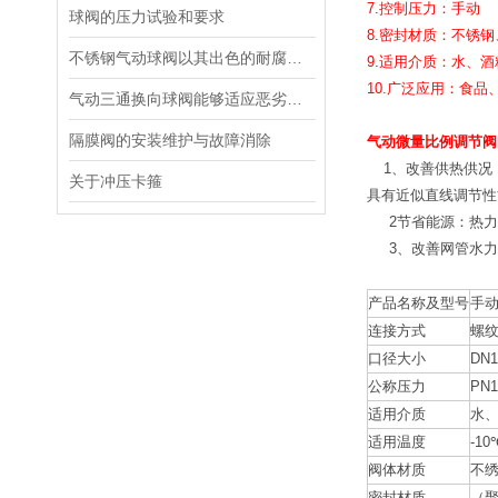
7.控制压力：手动
球阀的压力试验和要求
8.密封材质：不锈
不锈钢气动球阀以其出色的耐腐蚀性和长久的使用寿命而受到青睐
9.适用介质：水、
10.广泛应用：食
气动三通换向球阀能够适应恶劣工况下的流体介质
隔膜阀的安装维护与故障消除
气动微量比例调节阀
1、改善供热供
关于冲压卡箍
具有近似直线调节性
2节省能源：热力
3、改善网管水力
产品名称及型号
手
连接方式
螺
口径大小
DN1
公称压力
PN1
适用介质
水
适用温度
-10
阀体材质
不
密封材质
（