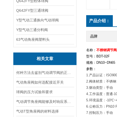
Q642FY型粉体球阀
Q642FY型三通球阀
Y型气动三通换向气动球阀
产品介绍：
Y型气动三通分料阀
品牌
63气动角座阀塑料头
名称：
不锈钢调节阀
型号：BDT-02F
相关文章
规格：DN10~DN65
参数：
何种方法去鉴别气动调节阀的正确安装使用？
1.产品认证：ISO900
2.阀体材质：不锈钢 2
气动角座阀如何选配接近开关
3.驱动类型：手动
球阀的压力试验和要求
4.工作温度：普通-10
5.环境温度：-10℃~
气动调节角座阀能够及时响应系统变化并精确调整流体流量
6.公称压力：PN10 P
气动T型角座阀的材料选择
7.控制压力：手动