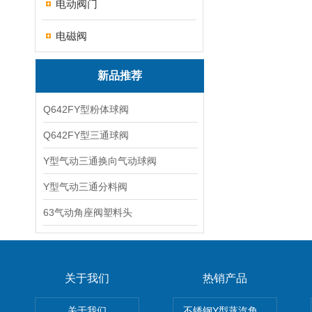
电动阀门
电磁阀
新品推荐
Q642FY型粉体球阀
Q642FY型三通球阀
Y型气动三通换向气动球阀
Y型气动三通分料阀
63气动角座阀塑料头
关于我们
热销产品
关于我们
不锈钢Y型蒸汽角座阀