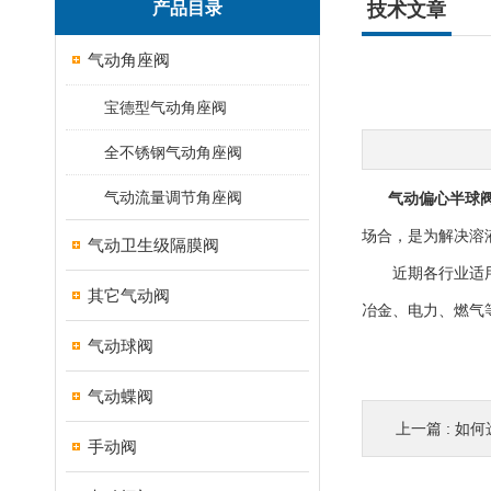
产品目录
技术文章
气动角座阀
宝德型气动角座阀
全不锈钢气动角座阀
气动流量调节角座阀
气动偏心半球
场合，是为解决溶
气动卫生级隔膜阀
近期各行业适用偏
其它气动阀
冶金、电力、燃气
气动球阀
气动蝶阀
上一篇 :
如何
手动阀