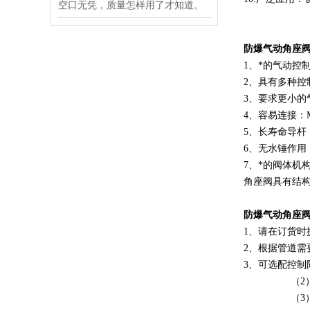
空口无凭，质量怎样用了才知道。
防爆气动角座
1、*的气动
2、具有多种控
3、要求更小
4、容易连接：
5、长寿命导杆
6、无水锤作
7、*的阀体机
角座阀具有结
防爆气动角座
1、请在订货
2、根据管道
3、可选配控制
（2）双电
（3）阀