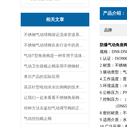
产品介绍：
相关文章
品牌
不锈钢气动球阀保证流体管道系统的安全和稳定运行
不锈钢气动球阀在各行业中的具体应用分享
防爆气动角座
规格：DN8-DN
气动T型角座阀是一种常用于流体控制系统中的阀门
1.认证：ISO90
2.材质：不锈钢 2
气动卫生级截止阀采用不锈钢材料及卫生级设计
3.驱动类型：
孝尔产品的实际应用
4.工作温度：普通
5.环境温度：-1
高压针型电动浓水比例阀的技术特点及应用领域
6.公称压力：PN1.
让我们一起来看看不锈钢角座阀的结构特点
7.控制压力：（DN
（DN65~DN1
何种方法去鉴别气动调节阀的正确安装使用？
8.密封材质：
气动丝扣截止阀
9.适用介质：
10.广泛应用