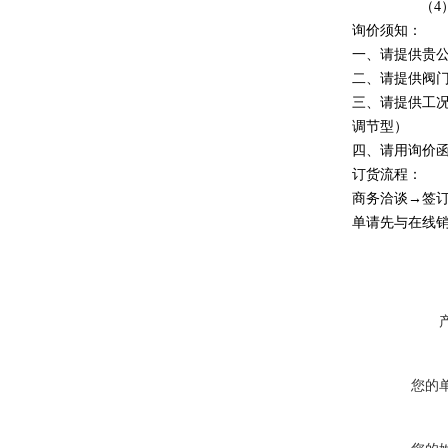
（4）气源处
询价须知：
一、请提供贵
二、请提供阀
三、请提供工
调节型）
四、请用询价函
订货流程：
商务洽谈→签
单请先与在线
您的