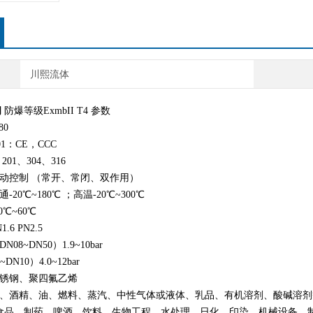
川熙流体
阀
防爆等级ExmbII T4 参数
80
01：CE，CCC
01、304、316
气动控制 （常开、常闭、双作用）
-20℃~180℃ ；高温-20℃~300℃
0℃~60℃
6 PN2.5
08~DN50）1.9~10bar
0）4.0~12bar
不锈钢、聚四氟乙烯
水、酒精、油、燃料、蒸汽、中性气体或液体、乳品、有机溶剂、酸碱溶剂
：食品、制药、啤酒、饮料、生物工程、水处理、日化、印染、机械设备、