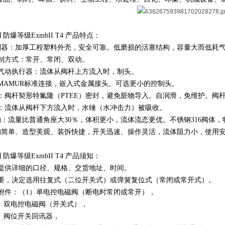
阀
防爆等级ExmbII T4 产品特点：
控制器：加厚工程塑料外壳，安全可靠。低磨损的活塞结构，容量大而低耗
制方式：常开、常闭、双动。
的气动执行器：流体从阀杆上方流入时，制头。
MAMUR标准连接，嵌入式金属接头。可选更小的控制头。
：阀杆契形特氟隆（PTEE）密封，避免脏物导入。自润滑，免维护。阀
用：流体从阀杆下方流入时，水锤（水冲击力）被吸收。
构：流量比普通角座大30％，体积更小，流体流态更优。不锈钢316阀
构简单、造型美观、装拆快捷，开关迅速、操作灵活，流体阻力小，使用
阀
防爆等级ExmbII T4
产品须知：
时提供详细的口径、规格、交货地址、时间。
需要，决定选用往复式（二位开关式）或弹簧复位式（常闭或常开式）。
附件：（1）单电控电磁阀（断电时常闭或常开），
控电磁阀（开关式），
位开关回讯器，