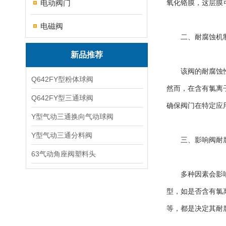
电动阀门
氧化铬膜，这层膜
电磁阀
二、耐腐蚀机
新品推荐
该阀的耐腐蚀性能
Q642FY型粉体球阀
然而，在含有氯离
Q642FY型三通球阀
确保阀门在特定应
Y型气动三通换向气动球阀
Y型气动三通分料阀
三、影响阀耐腐
63气动角座阀塑料头
多种因素会影响不
型，如是否含有氯
等，都是决定其耐