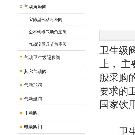
气动角座阀
宝德型气动角座阀
全不锈钢气动角座阀
气动流量调节角座阀
卫生级
气动卫生级隔膜阀
上， 主
其它气动阀
般采购
气动球阀
要求的
气动蝶阀
国家饮
手动阀
电动阀门
卫生级