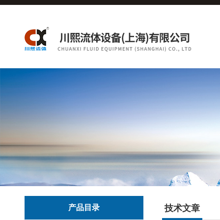
产品目录
技术文章