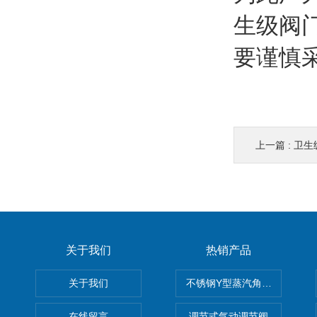
生级阀
要谨慎
上一篇 :
卫生
关于我们
热销产品
关于我们
不锈钢Y型蒸汽角座阀
在线留言
调节式气动调节阀