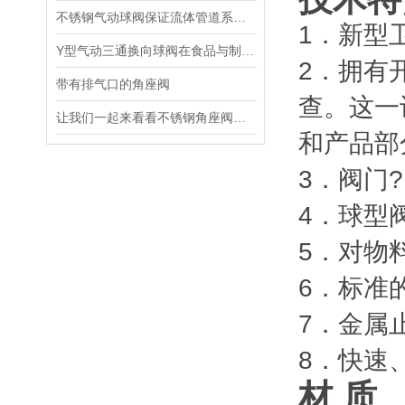
不锈钢气动球阀保证流体管道系统的安全和稳定运行
1．新型
Y型气动三通换向球阀在食品与制药行业中的应用
2．拥有
带有排气口的角座阀
查。这一
让我们一起来看看不锈钢角座阀的结构特点
和产品部
3．阀门?
4．球型
5．对物
6．标准
7．金属
8．快速
材 质