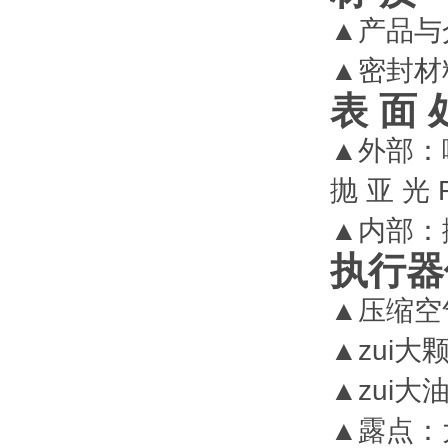
▲产品与介
▲密封材
表 面 
▲外部：喷
抛 亚 光 
▲内部：抛
执行器
▲压缩空
▲zui大
▲zui大
▲露点：