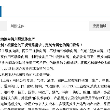
川熙流体
应用领域
气动换向阀川熙流体生产
定制：根据您的工况管路需求，定制专属您的阀门设备！
卫生级换向阀、两位三通换向阀、不锈钢气动换向阀、气动F型换向阀、F
双作用气动换向阀、制药设备用卫生级换向阀、食品设备用卫生级换向阀、
动换向阀系列是将压缩空气所产生的能量转为机械能，将该机械能会驱动
制，zui终达到介质换向或听留的目的。
工机械
乳品机械
啤酒
药机
水处理等
（上海）有限公司专注于气体、液体、固体工况控制阀研发
、
生产、销售
门、通用阀门、阀门执行机构、气动附件、
PLC/DCS工业控制系统工程服
纸、给排水、轻工、园林、钢铁厂、煤气、锅炉、纺织、船舶、能源、多
体化
解决方案
，
并
提供*的技术参数、产品图片以及控制阀应用于各种工况
现电脑远程控制
。
让
用户节省人力成本，实现高效生产达到增产增收。
采
了中间代理商环节，避免选型出错，用户与我们直接沟通交流。减少了销