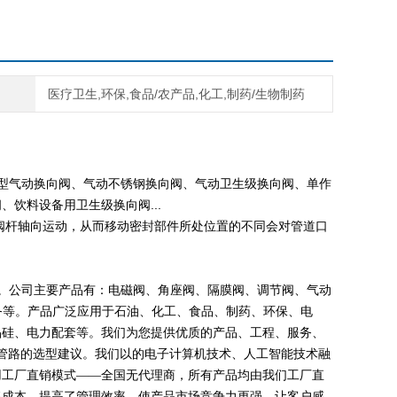
医疗卫生,环保,食品/农产品,化工,制药/生物制药
型气动换向阀、气动不锈钢换向阀、气动卫生级换向阀、单作
饮料设备用卫生级换向阀...
阀杆轴向运动，从而移动密封部件所处位置的不同会对管道口
。公司主要产品有：电磁阀、角座阀、隔膜阀、调节阀、气动
务等
。产品广泛应用于石油、化工、食品、制药、环保、电
晶硅、电力配套等。
我们为您提供优质的产品、工程、服务、
管路的选型建议。我们以的电子计算机技术、人工智能技术融
用工厂直销模式——
全国无代理商，所有产品均
由我们工厂直
售成本，提高了管理效率，使产品市场竞争力更强。让客户感