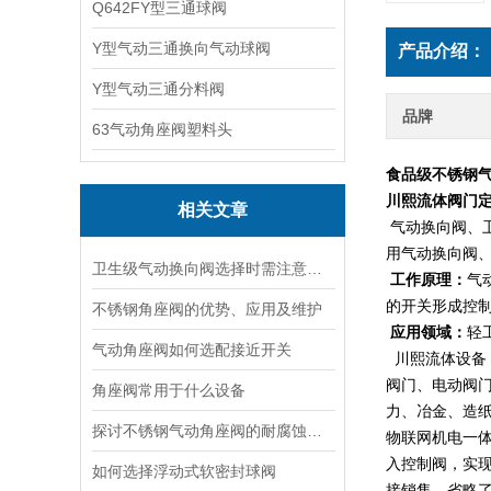
Q642FY型三通球阀
Y型气动三通换向气动球阀
产品介绍：
Y型气动三通分料阀
品牌
63气动角座阀塑料头
食品级不锈钢
川熙流体阀门
相关文章
气动换向阀、
用气动换向阀、
卫生级气动换向阀选择时需注意哪些事项？
工作原理：
气
的开关形成控
不锈钢角座阀的优势、应用及维护
应用领域：
轻
气动角座阀如何选配接近开关
川熙流体设备
阀门、电动阀
角座阀常用于什么设备
力、冶金、造
探讨不锈钢气动角座阀的耐腐蚀性能
物联网
机电一
入控制阀，实
如何选择浮动式软密封球阀
接
销售。省略