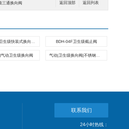
级三通换向阀
返回顶部
返回列表
BDH-03F卫生级快装式换向阀|两位三通换向阀
BDH-04F卫生级截止阀
钢气动卫生级换向阀
气动|卫生级换向阀|不锈钢换向阀
联系我们
24小时热线：