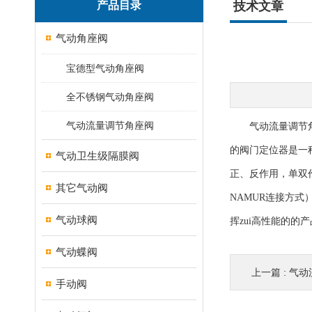
产品目录
技术文章
气动角座阀
宝德型气动角座阀
全不锈钢气动角座阀
气动流量调节角座阀
气动流量调节角座
的阀门定位器是一
气动卫生级隔膜阀
正、反作用，单双
其它气动阀
NAMUR连接方
气动球阀
挥zui高性能的的
气动蝶阀
上一篇 :
气动
手动阀