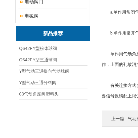
电动阀门
a.单作用常闭气
电磁阀
新品推荐
b.单作用常开气
Q642FY型粉体球阀
单作用气动角座阀
Q642FY型三通球阀
作，上面的孔放消
Y型气动三通换向气动球阀
Y型气动三通分料阀
有关连接方式也是
63气动角座阀塑料头
要信号反馈配上限
上一篇 :
气动