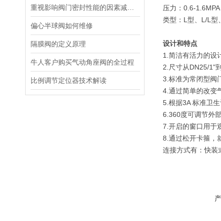
重视影响阀门密封性能的因素减少泄漏
压力：0.6-1.6MPA
类型：L型、L/L型
偏心半球阀如何维修
设计和特点
隔膜阀的定义原理
1.简洁有活力的设
牛人客户购买气动角座阀的全过程
2.尺寸从DN25/1"到
3.标准为常闭型阀
比例调节定位器技术解读
4.通过简单的改
5.根据3A 标准卫
6.360度可调节外
7.开启的窗口用于
8.通过松开卡箍
连接方式有：快装