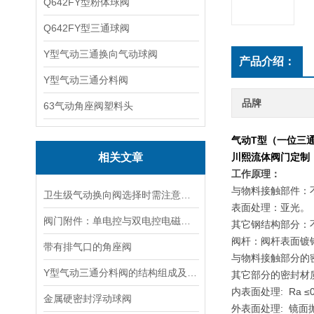
Q642FY型粉体球阀
Q642FY型三通球阀
Y型气动三通换向气动球阀
产品介绍：
Y型气动三通分料阀
品牌
63气动角座阀塑料头
气动T型（一位三
相关文章
川熙流体阀门定制
工作原理：
与物料接触部件：不锈
卫生级气动换向阀选择时需注意哪些事项？
表面处理：亚光。
阀门附件：单电控与双电控电磁阀的区别
其它钢结构部分：不锈
阀杆：阀杆表面镀铬强
带有排气口的角座阀
与物料接触部分的
Y型气动三通分料阀的结构组成及工作原理
其它部分的密封材
内表面处理: Ra ≤0
金属硬密封浮动球阀
外表面处理: 镜面