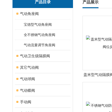
产品目录
产品展示
气动角座阀
宝德型气动角座阀
全不锈钢气动角座阀
气动流量调节角座阀
气动卫生级隔膜阀
其它气动阀
盖米型气动隔膜
气动球阀
反
气动蝶阀
手动阀