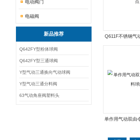
电动阀门
电磁阀
新品推荐
Q611F不锈钢
特
Q642FY型粉体球阀
Q642FY型三通球阀
Y型气动三通换向气动球阀
Y型气动三通分料阀
63气动角座阀塑料头
单作用气动双由
阀