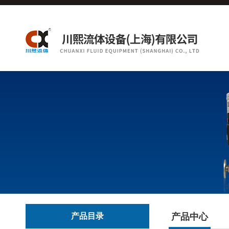
产品目录
产品中心