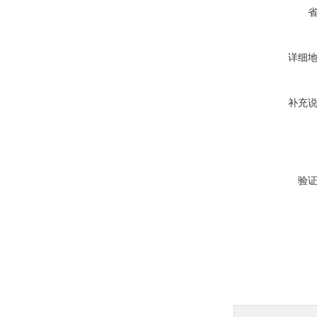
详细
补充
验