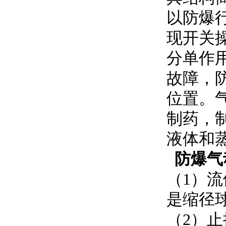
以防爆行
现开关
分单作
故障，
位置。
制药，
液体和
防爆
气
（1）
是缩径
（2）