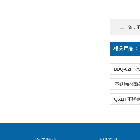
上一篇 :
相关产品：
不锈钢内螺