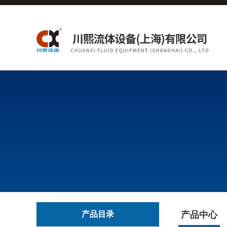
产品目录
产品中心