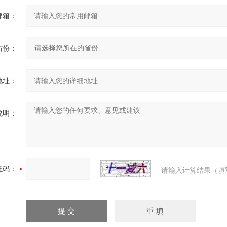
邮箱：
省份：
地址：
说明：
证码：
请输入计算结果（填