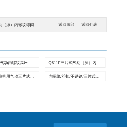
气动（源）内螺纹球阀
返回顶部
返回列表
CXQ611N气动内螺纹高压球阀
Q611F三片式气动（源）内螺纹球阀
Q611F压缩机用气动三片式球阀
内螺纹/丝扣/不锈钢/三片式气动不锈钢304材质