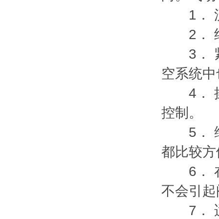
1． 流
2． 结
3． 紧
空系统中
4． 操
控制。
5． 维
都比较方
6． 在
不会引起
7． 适