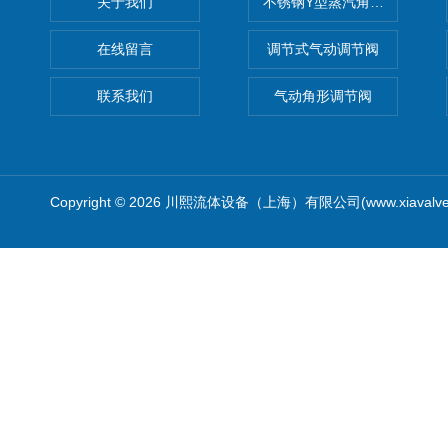
关于我们
不锈钢Y型蒸汽角座阀
在线留言
调节式气动调节阀
联系我们
气动角形调节阀
Copyright © 2026 川熙流体设备（上海）有限公司(www.xiavalv