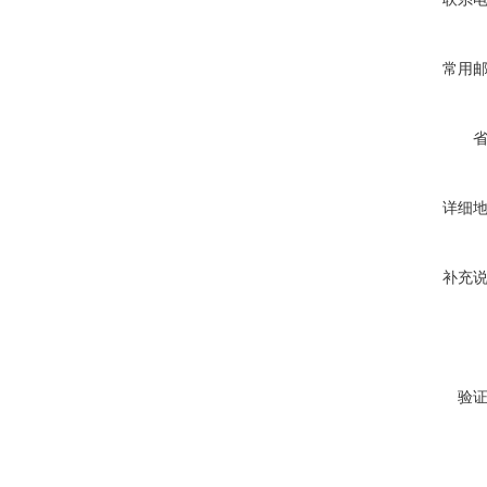
常用
详细
补充
验