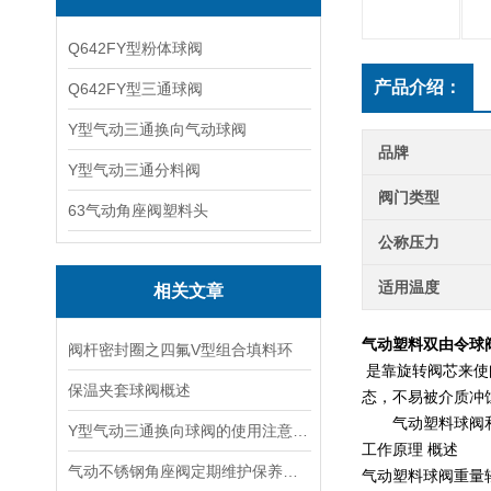
Q642FY型粉体球阀
产品介绍：
Q642FY型三通球阀
Y型气动三通换向气动球阀
品牌
Y型气动三通分料阀
阀门类型
63气动角座阀塑料头
公称压力
适用温度
相关文章
气动塑料双由令球
阀杆密封圈之四氟V型组合填料环
是靠旋转阀芯来使
保温夹套球阀概述
态，不易被介质冲
气动塑料球阀和旋
Y型气动三通换向球阀的使用注意事项
工作原理
概述
气动不锈钢角座阀定期维护保养方法的指导
气动塑料球阀重量