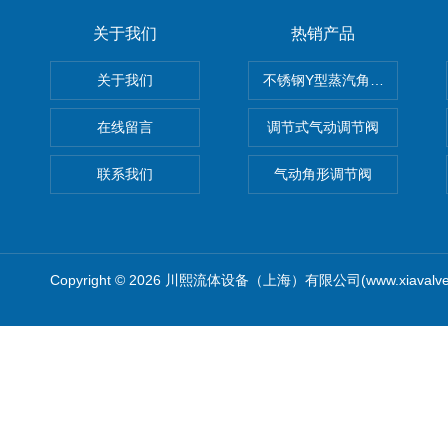
关于我们
热销产品
关于我们
不锈钢Y型蒸汽角座阀
在线留言
调节式气动调节阀
联系我们
气动角形调节阀
Copyright © 2026 川熙流体设备（上海）有限公司(www.xiavalv