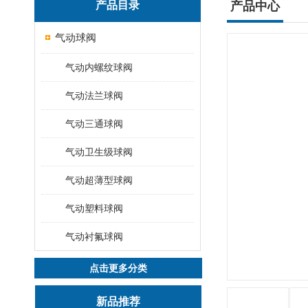
产品目录
产品中心
气动球阀
气动内螺纹球阀
气动法兰球阀
气动三通球阀
气动卫生级球阀
气动超薄型球阀
气动塑料球阀
气动衬氟球阀
点击更多分类
新品推荐