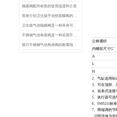
隔膜阀配件材质的使用温度和介质
简单介绍卫生级手动快装蝶阀的知识
卫生级气动隔膜阀是一种具有可靠密封性能和易清洁特点的阀门
不锈钢气动角座阀是一种采用不锈钢材质制造的气动控制阀门
公称通经
探讨不锈钢气动角座阀的耐腐蚀性能
内螺纹尺寸G"
A
L
H
2、气缸选用铝
3、可在顶部、
4、齿条式连接
5、执行器可选
6、IS0521
7、两端调的节
川熙流体为您