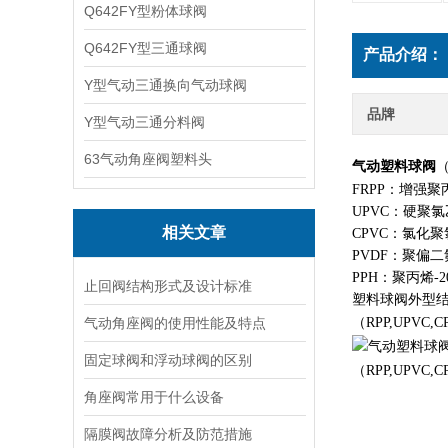
Q642FY型粉体球阀
Q642FY型三通球阀
产品介绍：
Y型气动三通换向气动球阀
品牌
Y型气动三通分料阀
63气动角座阀塑料头
气动塑料球阀
（
FRPP：增强聚丙烯
UPVC：硬聚氯乙烯
相关文章
CPVC：氯化聚氯乙
PVDF：聚偏二氟
PPH：聚丙烯-20
止回阀结构形式及设计标准
塑料球阀外型
气动角座阀的使用性能及特点
（RPP,UPVC,C
固定球阀和浮动球阀的区别
角座阀常用于什么设备
隔膜阀故障分析及防范措施