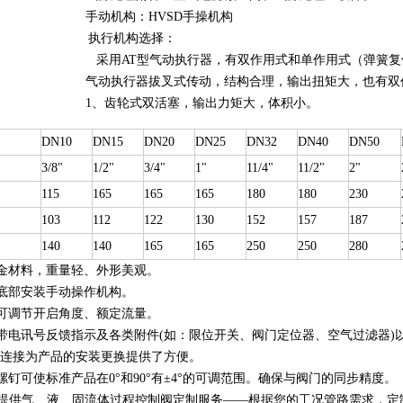
手动机构：HVSD手操机构
执行机构选择：
采用AT型气动执行器，有双作用式和单作用式（弹簧
气动执行器拔叉式传动，结构合理，输出扭矩大，也有双
1、齿轮式双活塞，输出力矩大，体积小。
DN10
DN15
DN20
DN25
DN32
DN40
DN50
3/8"
1/2"
3/4"
1"
11/4"
11/2"
2"
115
165
165
165
180
180
230
103
112
122
130
152
157
187
140
140
165
165
250
250
280
金材料，重量轻、外形美观。
底部安装手动操作机构。
可调节开启角度、额定流量。
带电讯号反馈指示及各类附件(如：限位开关、阀门定位器、空气过滤器)
1标准连接为产品的安装更换提供了方便。
螺钉可使标准产品在0°和90°有±4°的可调范围。确保与阀门的同步精度。
提供气、液、固流体过程控制阀定制服务——根据您的工况管路需求，定