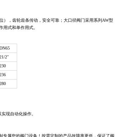
复位），齿轮齿条传动，安全可靠；大口径阀门采用系列AW型
作用式和单作用式。
DN65
21/2"
230
236
280
以实现自动化操作。
制专属您的阀门设备！按需定制的产品故障率更低，保证了阀