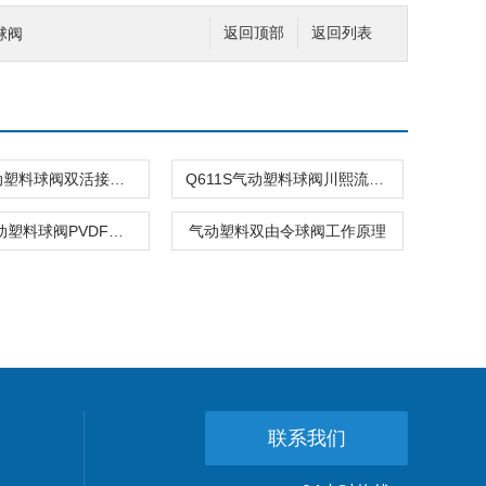
球阀
返回顶部
返回列表
UPVC气动塑料球阀双活接（双由令）
Q611S气动塑料球阀川熙流体专业定制
常闭式气动塑料球阀PVDF阀体材质
气动塑料双由令球阀工作原理
联系我们