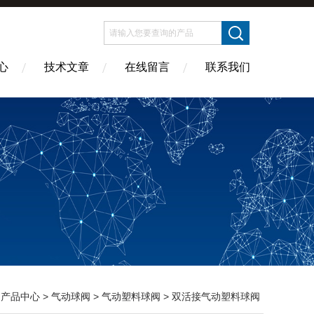
心
技术文章
在线留言
联系我们
>
产品中心
>
气动球阀
>
气动塑料球阀
> 双活接气动塑料球阀