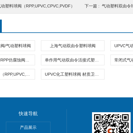
动塑料球阀（RPP,UPVC,CPVC,PVDF）
下一篇 :
气动塑料双由令
阀/气动塑料球阀
上海气动双由令塑料球阀
气动塑料球阀RPP仿腐蚀阀体材质
单作用气动双由令活接式塑料球阀
气动塑料球阀（RPP,UPVC,CPVC,PVDF）
UPVC化工塑料球阀 材质卫生无毒 耐磨损
快速导航
产品展示