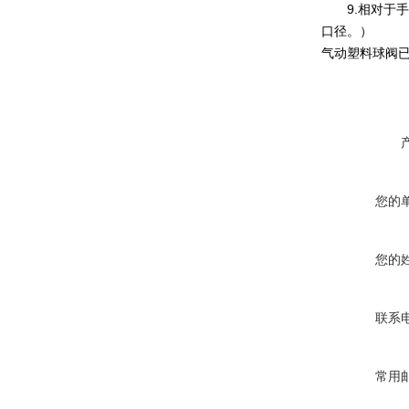
9.相对于手动
口径。）
气动塑料球阀
您的
您的
联系
常用