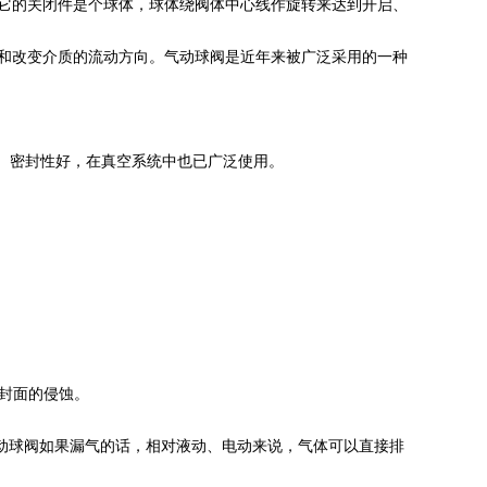
的关闭件是个球体，球体绕阀体中心线作旋转来达到开启、
改变介质的流动方向。气动球阀是近年来被广泛采用的一种
、密封性好，在真空系统中也已广泛使用。
封面的侵蚀。
。气动球阀如果漏气的话，相对液动、电动来说，气体可以直接排