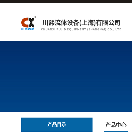
产品目录
产品中心