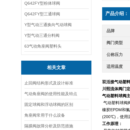
Q642FY型粉体球阀
产品介绍：
Q642FY型三通球阀
Y型气动三通换向气动球阀
品牌
Y型气动三通分料阀
阀门类型
63气动角座阀塑料头
公称压力
适用温度
相关文章
双活接
气动塑
止回阀结构形式及设计标准
川熙流体阀门
气动角座阀的使用性能及特点
气动塑料球阀
气动塑料球阀阀
固定球阀和浮动球阀的区别
橡胶EPDM和
角座阀常用于什么设备
(200℃)，
工作原理：
隔膜阀故障分析及防范措施