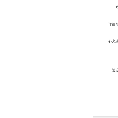
详细
补充
验