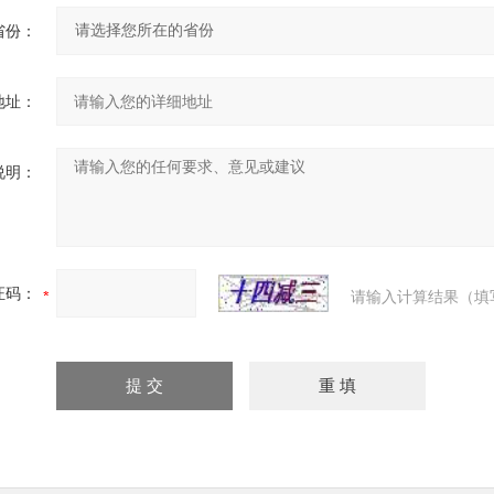
省份：
地址：
说明：
证码：
请输入计算结果（填