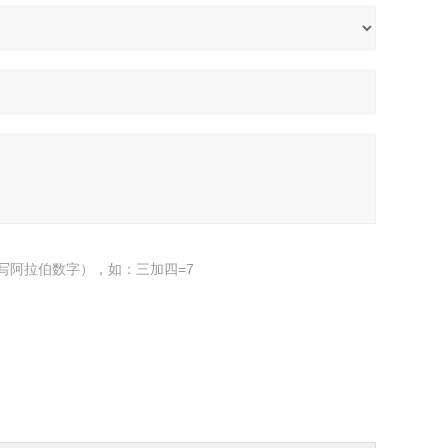
写阿拉伯数字），如：三加四=7