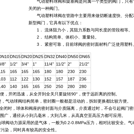
气动塑料球阀和旋塞阀是同属一个类型的阀门，只有它
关闭的一种阀门。
气动塑料球阀在管路中主要用来做切断速度快、分配和
新型阀门，它具有以下优点：
1． 流体阻力小，其阻力系数与同长度的管段相等。
2． 结构简单、体积小、重量轻。
3． 紧密可靠，目前球阀的密封面材料广泛使用塑料
DN10
DN15
DN20
DN25
DN32
DN40
DN50
DN65
3/8"
1/2"
3/4"
1"
11/4"
11/2"
2"
21/2"
115
165
165
165
180
180
230
230
103
112
122
130
152
157
187
236
140
140
165
165
250
250
280
280
便，开闭迅速，从全开到全关只要旋转90°，便于远距离的控制。
便，气动球阀结构简单，密封圈一般都是活动的，拆卸更换都比较方便。
或全闭时，球体和阀座的密封面与介质隔离，介质通过时，不会引起阀门密
围广，通径从小到几毫米，大到几米，从高真空至高压力都可应用。
球阀动力源采用的是气体，一般为0.2-0.8MPa压力，相对比较安全
有污染，同时具有较高的安全性。