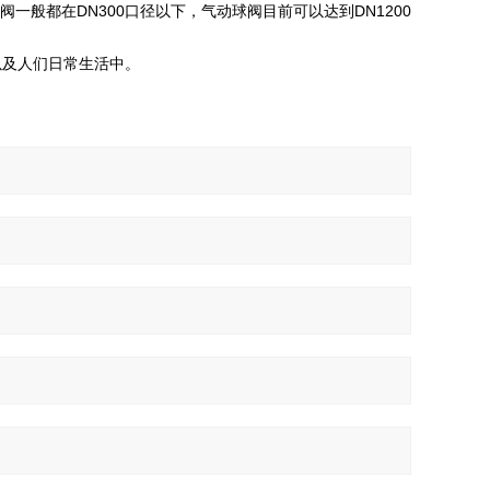
般都在DN300口径以下，气动球阀目前可以达到DN1200
以及人们日常生活中。