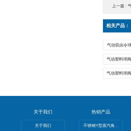
上一篇 :
气
相关产品：
气动双由令球
关于我们
热销产品
关于我们
不锈钢Y型蒸汽角座阀