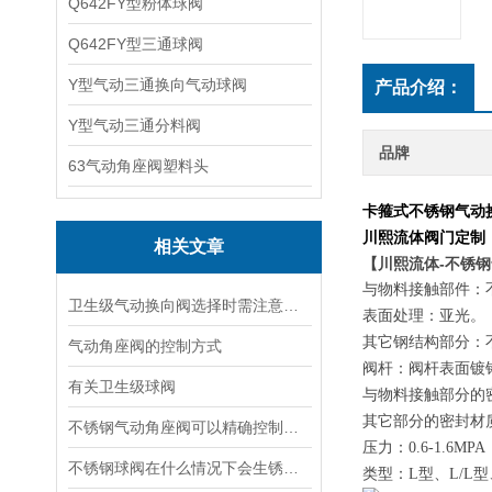
Q642FY型粉体球阀
Q642FY型三通球阀
Y型气动三通换向气动球阀
产品介绍：
Y型气动三通分料阀
品牌
63气动角座阀塑料头
卡箍式不锈钢气动换
川熙流体阀门定制
相关文章
【川熙流体-不锈
与物料接触部件：不锈
卫生级气动换向阀选择时需注意哪些事项？
表面处理：亚光。
其它钢结构部分：不锈
气动角座阀的控制方式
阀杆：阀杆表面镀铬强
有关卫生级球阀
与物料接触部分的
其它部分的密封材
不锈钢气动角座阀可以精确控制气体流量和压力实现高效稳定的流体控制
压力：0.6-1.6MPA
不锈钢球阀在什么情况下会生锈，如何防止其生锈呢？
类型：L型、L/L型