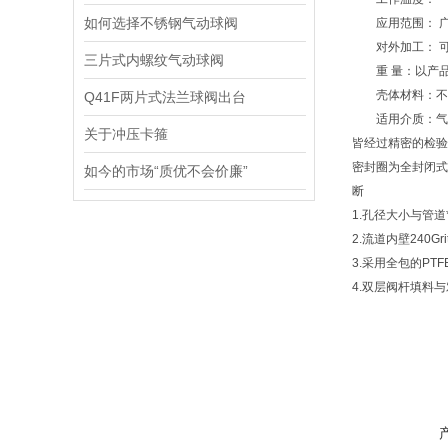
如何选择不锈钢气动球阀
应用范围： 广
对外加工： 可
三片式内螺纹气动球阀
重 量：以产品
壳体材料：不
Q41F两片式法兰球阀出台
适用介质：气
关于冲压卡箍
皆经过精密的检验
密封圈为全封闭式
如今的市场“质优不会价廉”
断
1.孔径大小与管
2.流道内壁240G
3.采用全包的PT
4.双层阀杆填料