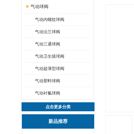
气动球阀
气动内螺纹球阀
气动法兰球阀
气动三通球阀
气动卫生级球阀
气动超薄型球阀
气动塑料球阀
气动衬氟球阀
点击更多分类
新品推荐