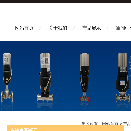
网站首页
关于我们
产品展示
新闻中
您的位置：
网站首页
>
产