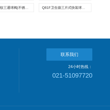
Q11F内螺纹三通球阀|不锈钢丝扣球阀
Q81F卫生级三片式快装球阀|不锈钢球阀
联系我们
24小时热线：
021-51097720