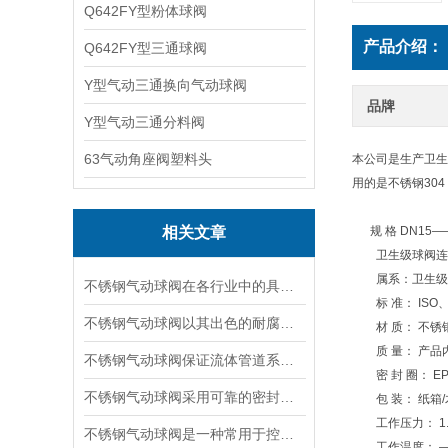
Q642FY型粉体球阀
产品介绍：
Q642FY型三通球阀
Y型气动三通换向气动球阀
品牌
Y型气动三通分料阀
63气动角座阀塑料头
本公司是生产卫生
用的是不锈钢304
相关文章
规 格 DN15——D
卫生级球阀连 
属系：卫生级
不锈钢气动球阀在各行业中的具体应用分享
标 准： ISO、D
不锈钢气动球阀以其出色的耐腐蚀性和长久的使用寿命而受到青睐
材 质： 不锈钢su
质 量： 产品
不锈钢气动球阀保证流体管道系统的安全和稳定运行
密 封 圈： EP
不锈钢气动球阀采用可靠的密封结构和材料保证其良好的密封性能
包 装： 纸箱/
工作压力： 1.0
不锈钢气动球阀是一种常用于控制流体介质的阀门
工作温度： —1