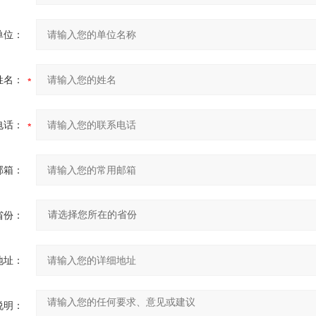
单位：
姓名：
电话：
邮箱：
省份：
地址：
说明：