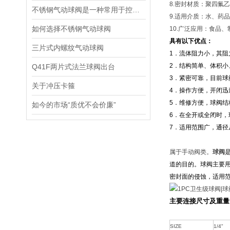
8.密封材质：聚四氟
不锈钢气动球阀是一种常用于控制流体介质的阀门
9.适用介质：水、药
如何选择不锈钢气动球阀
10.广泛应用：食品
具有以下优点：
三片式内螺纹气动球阀
1
．
流体阻力小，其阻
2
．
结构简单、体积小
Q41F两片式法兰球阀出台
3
．
紧密可靠，目前球
关于冲压卡箍
4
．
操作方便，开闭迅
5
．
维修方便，球阀结
如今的市场“质优不会价廉”
6
．
在全开或全闭时，
7
．
适用范围广，通径
属于手动阀类。
球阀
道的目的。球阀主要
密封面的侵蚀，适用
主要连接尺寸及重量
SIZE
1/4"