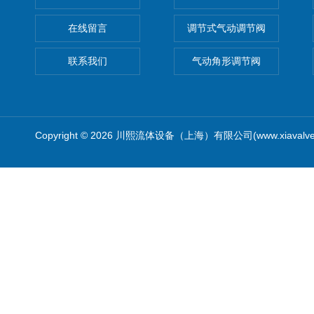
在线留言
调节式气动调节阀
联系我们
气动角形调节阀
Copyright © 2026 川熙流体设备（上海）有限公司(www.xiavalv