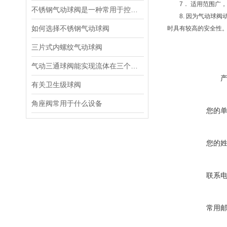
7． 适用范围广，
不锈钢气动球阀是一种常用于控制流体介质的阀门
8. 因为气动球阀动
如何选择不锈钢气动球阀
时具有较高的安全性
三片式内螺纹气动球阀
气动三通球阀能实现流体在三个方向上的流动
有关卫生级球阀
角座阀常用于什么设备
您的
您的
联系
常用