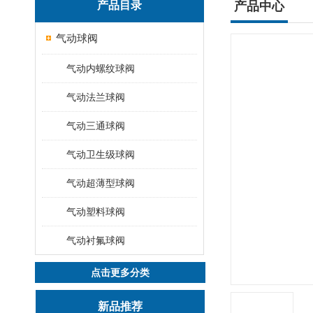
产品目录
产品中心
气动球阀
气动内螺纹球阀
气动法兰球阀
气动三通球阀
气动卫生级球阀
气动超薄型球阀
气动塑料球阀
气动衬氟球阀
点击更多分类
新品推荐