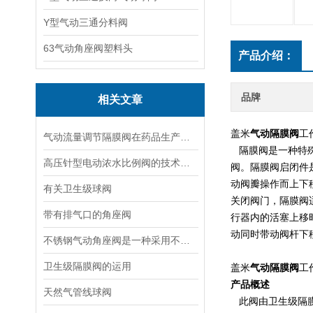
Y型气动三通分料阀
63气动角座阀塑料头
产品介绍：
品牌
相关文章
盖米
气动隔膜阀
工
气动流量调节隔膜阀在药品生产过程中的应用
隔膜阀是一种特
高压针型电动浓水比例阀的技术特点及应用领域
阀。隔膜阀启闭件
动阀瓣操作而上下
有关卫生级球阀
关闭阀门，隔膜阀
带有排气口的角座阀
行器内的活塞上移
动同时带动阀杆下
不锈钢气动角座阀是一种采用不锈钢材质制造的气动控制阀门
卫生级隔膜阀的运用
盖米
气动隔膜阀
工
产品概述
天然气管线球阀
此阀由卫生级隔膜