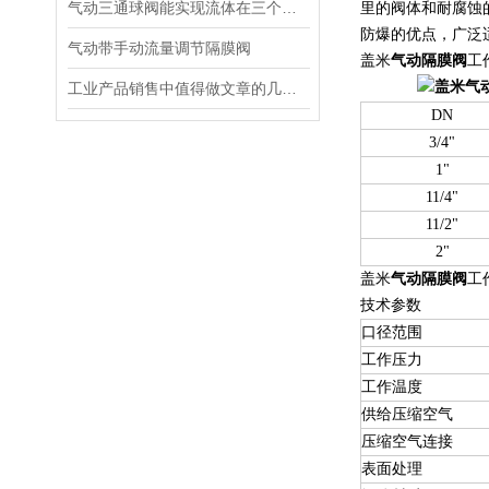
气动三通球阀能实现流体在三个方向上的流动
里的阀体和耐腐蚀
防爆的优点，广泛
气动带手动流量调节隔膜阀
盖米
气动隔膜阀
工
工业产品销售中值得做文章的几个心里特点
DN
3/4"
1"
11/4"
11/2"
2"
盖米
气动隔膜阀
工
技术参数
口径范围
工作压力
工作温度
供给压缩空气
压缩空气连接
表面处理