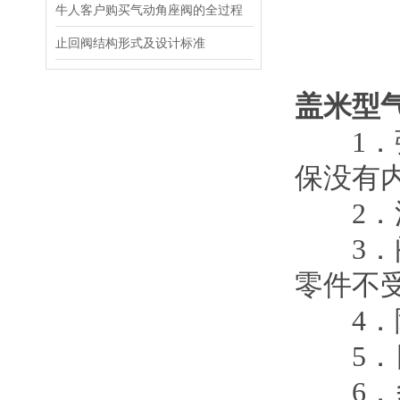
牛人客户购买气动角座阀的全过程
止回阀结构形式及设计标准
盖米型
1．弹
保没有
2．流
3．阀
零件不
4．隔
5．目
6．多