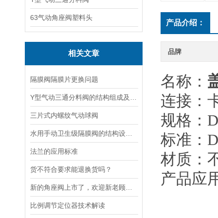
63气动角座阀塑料头
产品介绍：
品牌
相关文章
名称：
隔膜阀隔膜片更换问题
连接：
Y型气动三通分料阀的结构组成及工作原理
三片式内螺纹气动球阀
规格：DN
水用手动卫生级隔膜阀的结构设计特点及应用场景
标准：DI
法兰的应用标准
材质：不
货不符合要求能退换货吗？
产品应
新的角座阀上市了，欢迎新老顾客朋友来采购
比例调节定位器技术解读