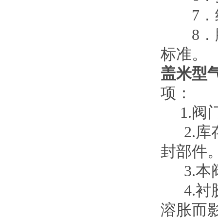
7．结
8．膜
标准。
盖米型
项：
1.阀
2.库
封部件
3.本
4.衬
溶胀而