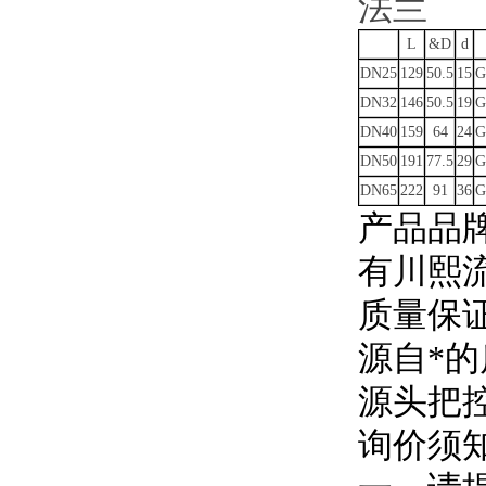
L
&D
d
DN25
129
50.5
15
G
DN32
146
50.5
19
G
DN40
159
64
24
G
DN50
191
77.5
29
G
DN65
222
91
36
G
产品品
有川熙
质量保证
源自*的
源头把
询价须