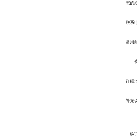
您的
联系
常用
详细
补充
验