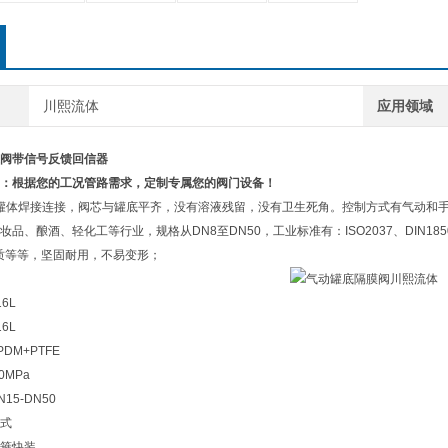
川熙流体
应用领域
阀带信号反馈回信器
：根据您的工况管路需求，定制专属您的阀门设备！
罐体焊接连接，阀芯与罐底平齐，没有溶液残留，没有卫生死角。控制方式有气动和手
品、酿酒、轻化工等行业，规格从DN8至DN50，工业标准有：ISO2037、DIN1850-2
M材质等等，坚固耐用，不易变形；
6L
6L
DM+PTFE
0MPa
5-DN50
式
箍快装