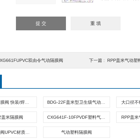
CXG661FUPVC双由令气动隔膜阀
下一篇 :
RPP盖米气动塑
盖米型气动隔膜阀 快装/焊接/法兰
BDG-22F盖米型卫生级气动隔膜阀|不锈钢隔膜阀
大口径不
胶盖米隔膜阀
CXG641F-10FPVDF塑料气动双活接隔膜阀
RPP盖
盖米气动隔膜阀UPVC材质法兰连接
气动塑料隔膜阀