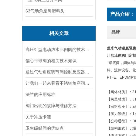
63气动角座阀塑料头
产品介绍：
品牌
相关文章
盖米气动罐底隔膜
高压针型电动浓水比例阀的技术特点及应用领域
川熙流体阀门定制
偏心半球阀的相关技术知识
罐底阀，阀体与
料、流体设备、化妆
通过气动角座调节阀控制反应器的进料速度影响化学反应的速率和产物的收率
PTFE、EPD
让我们一起来看看不锈钢角座阀的结构特点
【阀体材质】：31
法兰的应用标准
【阀里材质】：31
阀门出现的故障与维修方法
【密封阀座】：EP
【压力等级】：1.
关于冲压卡箍
【公称通径】：DN1
卫生级蝶阀的优缺点
【结构形式】：堰
【连接方式】：卡