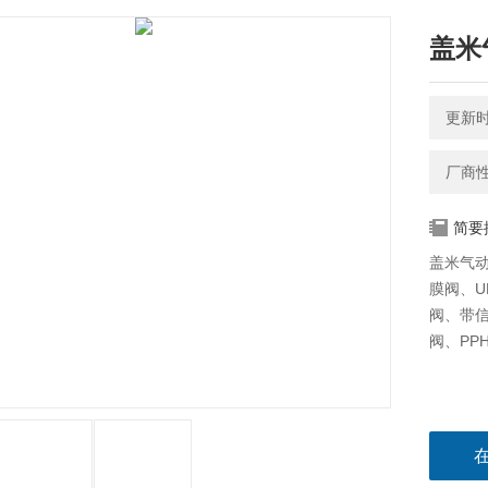
盖米
更新时间
厂商
简要
盖米气
膜阀、U
阀、带
阀、PPH