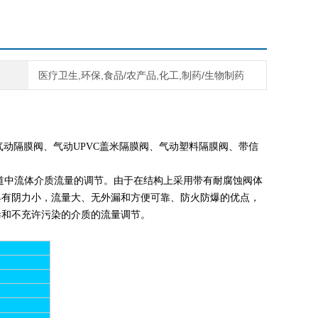
医疗卫生,环保,食品/农产品,化工,制药/生物制药
动隔膜阀、气动UPVC盖米隔膜阀、气动塑料隔膜阀、带信
道中流体介质流量的调节。
由于在结构上采用带有耐腐蚀阀体
具有阴力小，流量大、无外漏和方便可靠、防火防爆的优点，
毒和不充许污染的介质的流量调节。