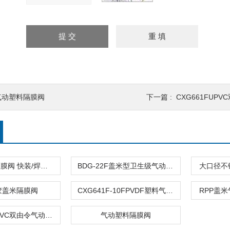
气动塑料隔膜阀
下一篇 :
CXG661FUP
盖米型气动隔膜阀 快装/焊接/法兰
BDG-22F盖米型卫生级气动隔膜阀|不锈钢隔膜阀
大口径不
胶盖米隔膜阀
CXG641F-10FPVDF塑料气动双活接隔膜阀
RPP盖
CXG661FUPVC双由令气动隔膜阀
气动塑料隔膜阀