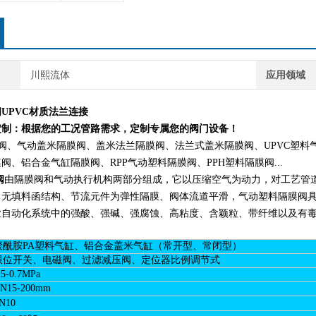
川熙流体
应用领域
UPVC材质法兰连接
定制：根据您的工况管路需求，定制专属您的阀门设备！
、气动盖米隔膜阀、盖米法兰隔膜阀、法兰式盖米隔膜阀、UPVC塑料气
阀、铝合金气缸隔膜阀、RPP气动塑料隔膜阀、PPH塑料隔膜阀...
阀
由隔膜阀和气动执行机构两部分组成，它以压缩空气为动力，对工艺管
、无填料函结构、节流元件为弹性隔膜、阀体流道平滑，气动塑料隔膜阀
业自动化系统中的强酸、强碱、强腐蚀、高粘度、含颖粒、带纤维以及有
聚酰胺PA塑料气缸、铝合金盖米气缸（常开型、常闭型）
限位开关、电磁阀、过滤减压阀、定位器比例调节式
.5-0.7MPa
N15-200mm
N10