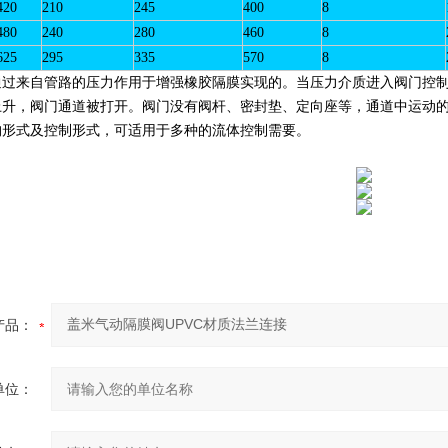
420
210
245
400
8
480
240
280
460
8
625
295
335
570
8
通过来自管路的压力作用于增强橡胶隔膜实现的。当压力介质进入阀门控
上升，阀门通道被打开。阀门没有阀杆、密封垫、定向座等，通道中运动的
构形式及控制形式，可适用于多种的流体控制需要。
产品：
单位：