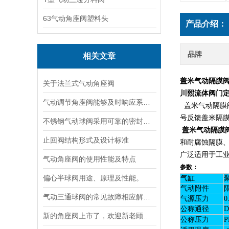
63气动角座阀塑料头
产品介绍：
品牌
相关文章
盖米气动隔膜阀
关于法兰式气动角座阀
川熙流体阀门
气动调节角座阀能够及时响应系统变化并精确调整流体流量
盖米气动隔膜阀
号反馈盖米隔膜
不锈钢气动球阀采用可靠的密封结构和材料保证其良好的密封性能
盖米气动隔膜
止回阀结构形式及设计标准
和耐腐蚀隔膜
广泛适用于工
气动角座阀的使用性能及特点
参数：
偏心半球阀用途、原理及性能。
气缸
气动附件
气动三通球阀的常见故障相应解决方法介绍
气源压力
0
公称通径
D
新的角座阀上市了，欢迎新老顾客朋友来采购
公称压力
P