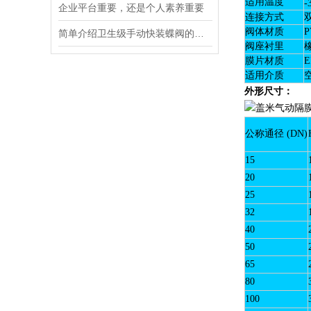
适用温度
-
企业平台重要，还是个人素养重要
连接方式
阀体材质
P
简单介绍卫生级手动快装蝶阀的知识
阀座衬里
膜片材质
E
适用介质
外形尺寸：
公称通径 (DN)
15
20
25
32
40
50
65
80
100