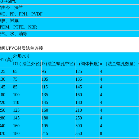
30~+60℃
双由令、法兰
VC、PP、PPH、PVDF
橡胶、衬氟
PDM、PTFE、NBR
空气、水、油等
外形尺寸
H1 (高)
D1 ( 法兰外径)
D (法兰螺孔中径)
L (阀体长度)
n （法兰螺孔数量）
125
65
95
125
4
130
75
105
135
4
145
85
115
145
4
180
100
135
160
4
220
110
145
180
4
250
125
160
210
4
280
145
180
250
4
340
160
195
300
4
370
180
215
350
8