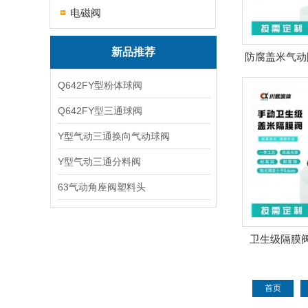
电磁阀
新品推荐
防腐盖米气动
Q642FY型粉体球阀
Q642FY型三通球阀
Y型气动三通换向气动球阀
Y型气动三通分料阀
63气动角座阀塑料头
卫生级隔膜阀
首页