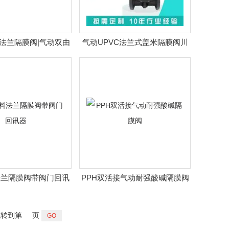
动法兰隔膜阀|气动双由
气动UPVC法兰式盖米隔膜阀川
令隔膜阀
熙流体专业定制
法兰隔膜阀带阀门回讯
PPH双活接气动耐强酸碱隔膜阀
器
转到第
页