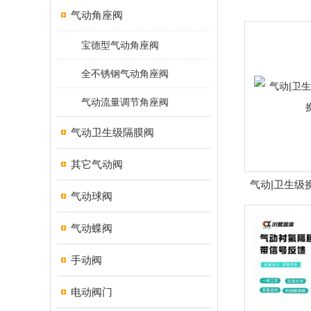
气动角座阀
宝德型气动角座阀
全不锈钢气动角座阀
气动流量调节角座阀
气动卫生级隔膜阀
其它气动阀
气动|卫生级
气动球阀
气动蝶阀
手动阀
电动阀门