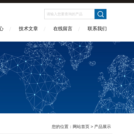
心
技术文章
在线留言
联系我们
您的位置：
网站首页
> 产品展示