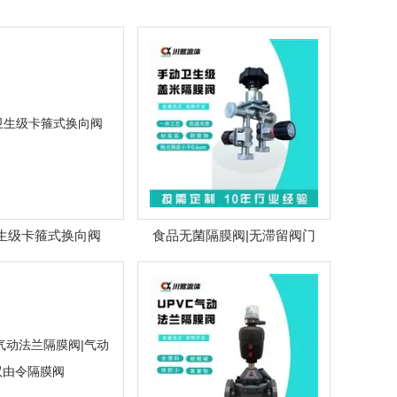
生级卡箍式换向阀
食品无菌隔膜阀|无滞留阀门