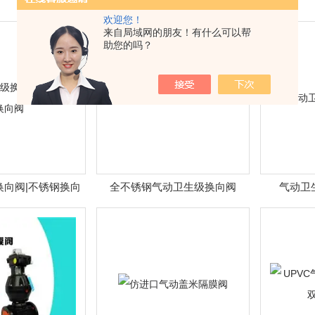
欢迎您！
来自局域网的朋友！有什么可以帮
助您的吗？
换向阀|不锈钢换向
全不锈钢气动卫生级换向阀
气动卫
阀