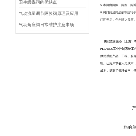
卫生级蝶阀的优缺点
5.本阀由阀体、阀盖、阀
6.阀门的启闭是依靠旋
气动流量调节隔膜阀原理及应用
门即开启，色别随之显露
气动角座阀日常维护注意事项
川熙流体设备（上海）
PLC/DCS工业控制系统
供优质的产品、工程、服
制
。
让
用户节省人力成本
成本，提高了管理效率，
您的