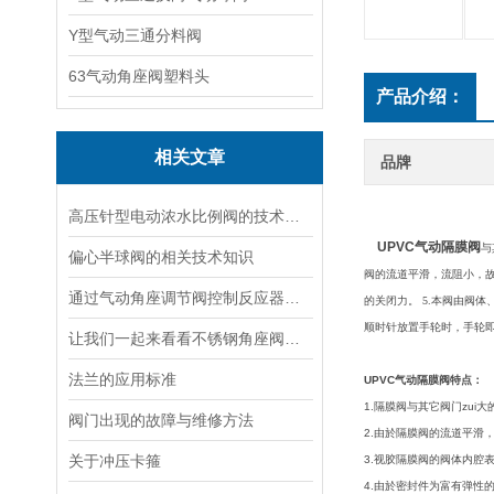
Y型气动三通分料阀
63气动角座阀塑料头
产品介绍：
相关文章
品牌
高压针型电动浓水比例阀的技术特点及应用领域
UPVC气动隔膜阀
与
偏心半球阀的相关技术知识
阀的流道平滑，流阻小，故
通过气动角座调节阀控制反应器的进料速度影响化学反应的速率和产物的收率
的关闭力。 5.本阀由阀
顺时针放置手轮时，手轮
让我们一起来看看不锈钢角座阀的结构特点
法兰的应用标准
UPVC气动隔膜阀特点：
1.隔膜阀与其它阀门zu
阀门出现的故障与维修方法
2.由於隔膜阀的流道平滑
关于冲压卡箍
3.视胶隔膜阀的阀体内腔
4.由於密封件为富有弹性