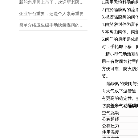
新的角座阀上市了，欢迎新老顾客朋友来采购
1.采用无填料函
2.由於隔膜阀的
企业平台重要，还是个人素养重要
3.视胶隔膜阀的
4.由於密封件为富
简单介绍卫生级手动快装蝶阀的知识
5.本阀由阀体、
6.阀门的启闭是
时，手轮即下移，
精小型气动活塞隔
用带有耐腐蚀衬里
方便可靠、防火防
节。
隔膜阀的关闭与开
向大气或下游管道
有更高的稳定性。
防腐
盖米气动隔膜
空气驱动
公称通经
公称压力
使用温度