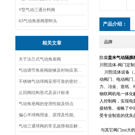
Y型气动三通分料阀
63气动角座阀塑料头
产品介绍：
品牌
相关文章
防腐
盖米气动隔膜
关于法兰式气动角座阀
川熙流体-阀门定
气动调节角座阀能够及时响应系统变化并精确调整流体流量
川熙流体设备（上
动阀门、电动阀门
不锈钢气动球阀采用可靠的密封结构和材料保证其良好的密封性能
力、冶金、造纸、
止回阀结构形式及设计标准
物联网机电一体化
入控制阀，实现电
气动角座阀的使用性能及特点
接销售。省略了中
偏心半球阀用途、原理及性能。
受专业制造的优良
气动三通球阀的常见故障相应解决方法介绍
与其它阀门zui大