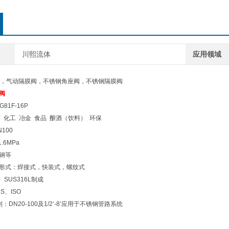
川熙流体
应用领域
，气动隔膜阀，不锈钢角座阀，不锈钢隔膜阀
阀
G81F-16P
药 化工 冶金 食品 酿酒（饮料） 环保
N100
1.6MPa
锈钢等
接形式：焊接式，快装式，螺纹式
、SUS316L制成
S、ISO
：DN20-100及1/2‘-8’应用于不锈钢管路系统