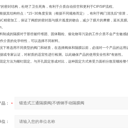
的密封结构，杜绝了卫生死角，有利于介质自动排空和更利于CIP/SIP流程。
据其结构特点：*15~30角度安装（根据不同规格而定），有利于阀门清洗后*排泄
NC精密加工，保证了阀腔的密封面与膜片孤度的吻合，减少了膜片的摩擦，延长其膜
m。
料制成的隔膜对于那些被纤维团、固体颗粒、催化物等污染的工作介质不会产生敏感
作介质的化学特性，可以选择不同材料。
况下将选用不同类型的阀门和材质，在选择阀体和隔膜以前，必须对一个产品的运用
据或专家认证，对材质的适宜性进行检测。以此确保产品的使用安全性和*有效性。
固定方法为螺钉固定。与开孔固定形成对比，这种固定方式将受力面积分散至螺栓整
产品：
单位：