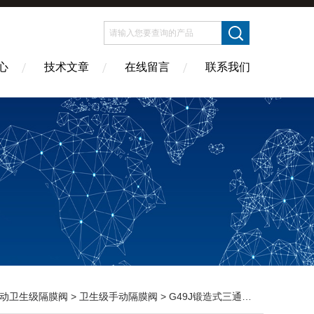
心
技术文章
在线留言
联系我们
动卫生级隔膜阀
>
卫生级手动隔膜阀
> G49J锻造式三通隔膜阀|不锈钢手动隔膜阀