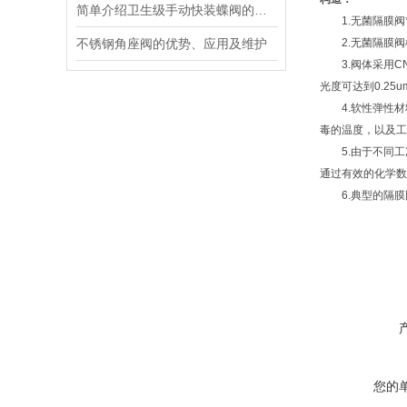
简单介绍卫生级手动快装蝶阀的知识
1.无菌隔膜阀*
不锈钢角座阀的优势、应用及维护
2.无菌隔膜阀根
3.阀体采用C
光度可达到0.25u
4.软性弹性材
毒的温度，以及工
5.由于不同工
通过有效的化学数
6.典型的隔膜
您的