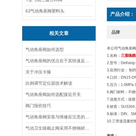
63气动角座阀塑料头
产品介绍：
品牌
相关文章
本公司气动角座阀
气动角座阀如何选型
1.名称：
三通隔膜
气动角座阀的优点在于其快速反应和出色的控制精度
2.型号：DeKang-
3.应用行业： 制
关于冲压卡箍
4.口径：DN15-D
比例调节定位器技术解读
5.压力：1.0MPa-
6.阀门材料：不
气动角座阀如何选配接近开关
7.连接方式：连
阀门报价技巧
8.材质：SUS304
9.标准：DIN、SM
气动角座阀安装与维修应注意的事项
10.三管道流量控制
气动卫生级截止阀采用不锈钢材料及卫生级设计
构造：