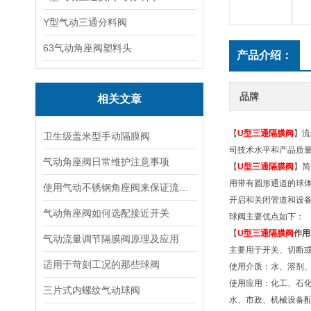
Y型气动三通分料阀
63气动角座阀塑料头
产品介绍：
品牌
相关文章
【
U型三通隔膜阀
】流
卫生级盖米型手动隔膜阀
司技术水平和产品质
气动角座阀日常维护注意事项
【
U型三通隔膜阀
】简
用带有圆形通道的球
使用气动不锈钢角座阀来保证流体的高质量和安全性
开启和关闭管道和设
气动角座阀如何选配接近开关
球阀主要优点如下：
【
U型三通隔膜阀
作用
气动流量调节隔膜阀原理及应用
主要用于开关、切断
适用于苛刻工况的那些球阀
使用介质：水、溶剂、
使用应用：化工、石
三片式内螺纹气动球阀
水、市政、机械设备