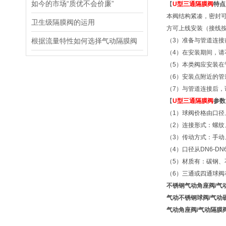
如今的市场“质优不会价廉”
【
U型三通隔膜阀
特点
本阀结构紧凑，密封
卫生级隔膜阀的运用
方可上线安装（接线
根据流量特性如何选择气动隔膜阀
（3）准备与管道连
（4）在安装期间，
（5）本类阀应安装在
（6）安装点附近的
（7）与管道连接后
【
U型三通隔膜阀
参数
（1）球阀价格由口径
（2）连接形式：螺纹
（3）传动方式：手
（4）口径从DN6-DN6
（5）材质有：碳钢
（6）三通或四通球
不锈钢气动角座阀/气
气动不锈钢球阀/气动
气动角座阀/气动隔膜阀