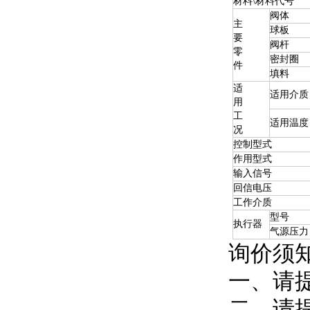
材料\材料代号
阀体
主
球板
要
阀杆
零
密封圈
件
填料
适
适用介质
用
工
适用温度
况
控制型式
作用型式
输入信号
回信电压
工作介质
型号
执行器
气源压力
询价须
一、请
二、请