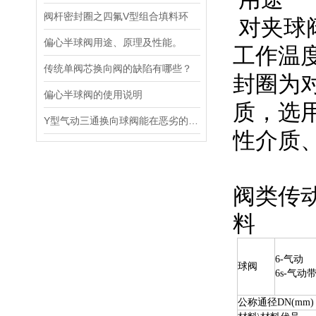
阀杆密封圈之四氟V型组合填料环
对夹球阀
偏心半球阀用途、原理及性能。
工作温度
传统单阀芯换向阀的缺陷有哪些？
封圈为
偏心半球阀的使用说明
质，选
Y型气动三通换向球阀能在恶劣的工况条件下长期稳定运行
性介质
阀类传
料
6-气动
球阀
6s-气动
公称通径DN(mm)