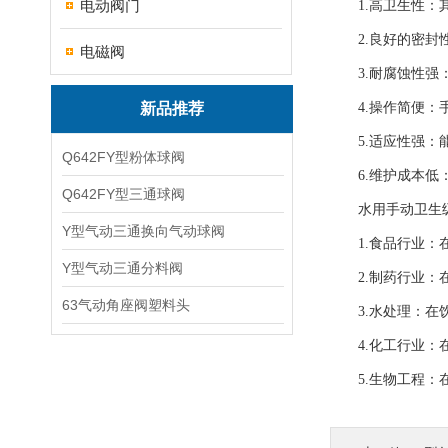
电动阀门
1.高卫生性：其
2.良好的密封性
电磁阀
3.耐腐蚀性强：
新品推荐
4.操作简便：手
5.适应性强：能
Q642FY型粉体球阀
6.维护成本低：
Q642FY型三通球阀
水用手动卫生级
Y型气动三通换向气动球阀
1.食品行业：在
Y型气动三通分料阀
2.制药行业：在
63气动角座阀塑料头
3.水处理：在饮
4.化工行业：在
5.生物工程：在