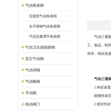
气动角座阀
宝德型气动角座阀
全不锈钢气动角座阀
气动流量调节角座阀
气动三通换向
工、食品、制
气动卫生级隔膜阀
简单、响应迅
其它气动阀
气动球阀
气动三通
气动蝶阀
1.响应速度
手动阀
能够快速切换
电动阀门
2.密封性好