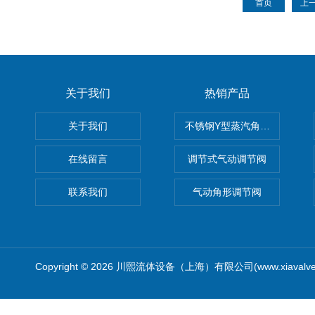
首页
上
关于我们
热销产品
关于我们
不锈钢Y型蒸汽角座阀
在线留言
调节式气动调节阀
联系我们
气动角形调节阀
Copyright © 2026 川熙流体设备（上海）有限公司(www.xiavalv