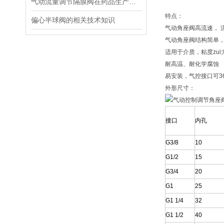
气动流量调节隔膜阀在药品生产过程中的应用
特点：
偏心半球阀的相关技术知识
气动角座阀高流速， 
气动角座阀结构简单，
适用于介质，粘度zui大6
耐高温、耐化学腐蚀
易安装，气控接口可3
外形尺寸：
接口
内孔
G3/8
10
G1/2
15
G3/4
20
G1
25
G1 1/4
32
G1 1/2
40