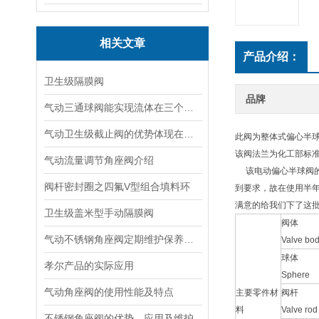
相关文章
产品介绍：
卫生级隔膜阀
品牌
气动三通球阀能实现流体在三个方向上的流动
气动卫生级截止阀的优势体现在哪些方面？
此阀为整体式偏心半
该阀法兰为化工部标准
气动流量调节角座阀介绍
该电动偏心半球阀的
阀杆密封圈之四氟V型组合填料环
到要求，故在使用半
满意的给我们下了这
卫生级盖米型手动隔膜阀
阀体
气动不锈钢角座阀定期维护保养方法的指导
Valve bo
球体
孝尔产品的实际应用
Sphere
气动角座阀的使用性能及特点
主要零件材
阀杆
料
Valve rod
不锈钢角座阀的优势、应用及维护