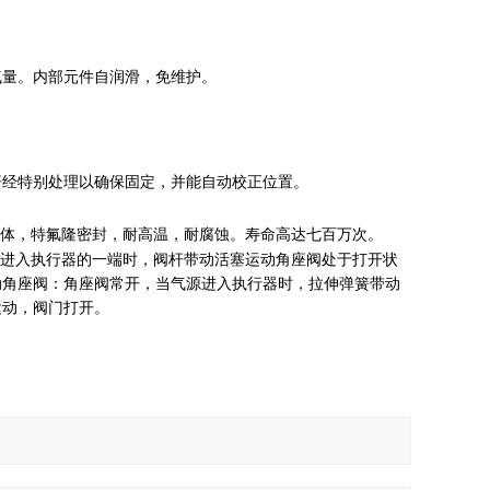
气量。内部元件自润滑，免维护。
杆经特别处理以确保固定，并能自动校正位置。
16阀体，特氟隆密封，耐高温，耐腐蚀。寿命高达七百万次。
进入执行器的一端时，阀杆带动活塞运动角座阀处于打开状
动角座阀：角座阀常开，当气源进入执行器时，拉伸弹簧带动
运动，阀门打开。