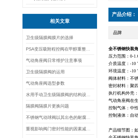
产品介绍：
相关文章
品牌
卫生级隔膜阀膜片的选择
PSA变压吸附程控阀在甲醇重整制氢装置中如何检修
全不锈钢快装
压力范围：0-1.
气动角座阀日常维护注意事项
介质温度：-10 ℃
环境温度：-10 ℃
卫生级隔膜阀的运用
阀体材料：不
气动角座阀选型参数
密封材料：聚
执行机构外壳
水用手动卫生级隔膜阀的结构设计特点及应用场景
气动角座阀在
隔膜阀隔膜片更换问题
控制气体：中
控制液体：自
不锈钢气动球阀以其出色的耐腐蚀性和长久的使用寿命而受到青睐
重视影响阀门密封性能的因素减少泄漏
产品细节图：
全不锈钢快装角