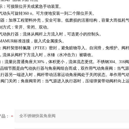
示：可接限位开关或紧急手动装置。
气动头可旋转360 o。可方便地安装一到二个限位开关。
控制器：加厚工程塑料外壳，安全可靠。低磨损的活塞结构，容量大而低耗
制方式：常开、常闭、双动。
的气动执行器：流体从阀杆上方流入时，可选更小的控制头。
MAMUR标准连接，嵌入式金属接头。
：阀杆契形特氟隆（PTEE）密封，避免赃物导入。自润滑，免维护。阀
用，流体从阀杆下方流入时，水锤（水冲击力）被吸收。
构：流量比普通角座大30%，体积更小，流体流态更优。不锈钢304、3
品细节图
是由气动执行器与角座阀组合而成，双作用气动角座阀：当气源
执行器另一端进入时，阀杆带动活塞运动角座阀处于关闭状态。单作用气
，阀门关闭；角座阀常闭：当气源进入执行器时，压缩弹簧带动阀杆向上
产品：