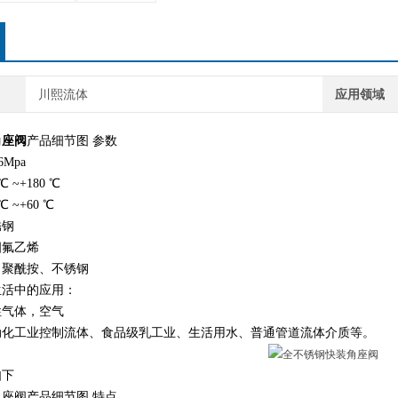
川熙流体
应用领域
角座阀
产品细节图 参数
6Mpa
 ~+180 ℃
 ~+60 ℃
锈钢
四氟乙烯
：聚酰按、不锈钢
生活中的应用：
性气体，空气
动化工业控制流体、食品级乳工业、生活用水、普通管道流体介质等。
如下
座阀产品细节图 特点