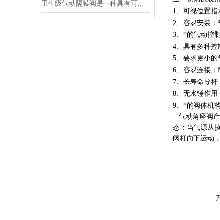
卫生级气动隔膜阀是一种具有可靠密封性能和易清洁特点的阀门
1、可视位置指
2、容易安装：
3、*的气动
4、具有多种控
5、要求更小
6、容易连接：
7、长寿命导杆
8、无水锤作
9、*的阀体机
气动角座阀产
态；当气源从
阀杆向下运动