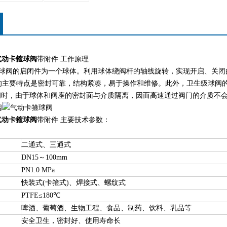
气动卡箍球阀
带附件 工作原理
球阀的启闭件为一个球体。利用球体绕阀杆的轴线旋转，实现开启、关闭
主要特点是密封可靠，结构紧凑，易于操作和维修。此外，卫生级球阀的流
闭时，由于球体和阀座的密封面与介质隔离，因而高速通过阀门的介质不
气动卡箍球阀
带附件 主要技术参数：
二通式、三通式
DN15～100mm
PN1.0 MPa
快装式(卡箍式)、焊接式、螺纹式
PTFE≤180℃
啤酒、葡萄酒、生物工程、食品、制药、饮料、乳品等
安全卫生，密封好、使用寿命长