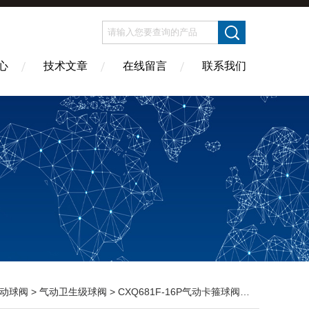
心
技术文章
在线留言
联系我们
动球阀
>
气动卫生级球阀
> CXQ681F-16P气动卡箍球阀带附件