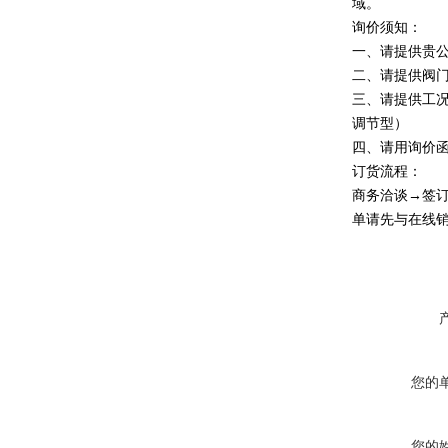
域。
询价须知：
一、请提供贵
二、请提供阀
三、请提供工
调节型）
四、请用询价函
订货流程：
商务洽谈→签
单请先与在线
您的
您的