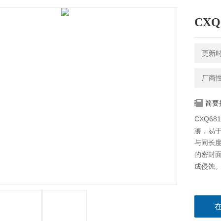
CX
更新时间
厂商
简要
CXQ6
凑，易
与同长
的密封
成侵蚀