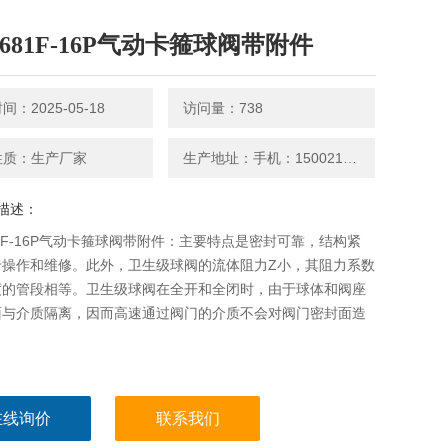
Q681F-16P气动卡箍球阀带附件
：2025-05-18
访问量：738
性质：生产厂家
生产地址：手机：15002126659
描述：
81F-16P气动卡箍球阀带附件：主要特点是密封可靠，结构紧
于操作和维修。此外，卫生级球阀的流体阻力Z小，其阻力系数
度的管段相等。卫生级球阀在全开和全闭时，由于球体和阀座
面与介质隔离，因而高速通过阀门的介质不会对阀门密封面造
。
在线询价
联系我们