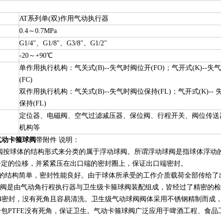
AT系列单(双)作用气动执行器
0.4～0.7MPa
G1/4"、G1/8"、G3/8"、G1/2"
-20～+90℃
单作用执行机构：气关式(B)--失气时阀位开(FO)；气开式(K)--失
(FC)
双作用执行机构：气关式(B)--失气时阀位保持(FL)；气开式(K)--
保持(FL)
定位器、电磁阀、空气过滤减压器、保位阀、行程开关、阀位传送
机构等
气动卡箍球阀
带附件 说明：
球体的结构形式来分类的属于浮动球阀。所谓浮动球阀是指球体浮动的
一定的位移，并紧紧压在出口端的密封圈上，保证出口端密封。
构简单，密封性能良好。由于球体所承受的工作介质载荷全部传给了出
阀是由气动角行程执行器与卫生级卡箍球阀装配组成，皆经过了精密的检
4密封，没有死角且容易清洗。卫生级气动球阀阀体采用不锈钢精制而成，流道内
包PTFE没有死角，保证卫生。气动卡箍球阀广泛应用于啤酒工程、食