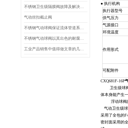
● 执行机构
不锈钢卫生级隔膜阀故障及解决方法
执行器型号
气动丝扣截止阀
供气压力
气源接口
不锈钢气动球阀保证流体管道系统的安全和稳定运行
环境温度
不锈钢气动球阀以其出色的耐腐蚀性和长久的使用寿命而受到青睐
工业产品销售中值得做文章的几个心里特点
作用形式
可配附件
CXQ681F-16P
卫生级球阀按
体本身能产生
浮动球阀的结
气动卫生级球
采用了全包的F
密封面采用的全