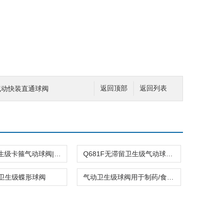
6P气动快装直通球阀
返回顶部
返回列表
Q681F卫生级卡箍气动球阀|不锈钢立式球阀
Q681F无滞留卫生级气动球阀|不锈钢卡箍球阀
卫生级蝶形球阀
气动卫生级球阀用于制药/食品/饮料设备