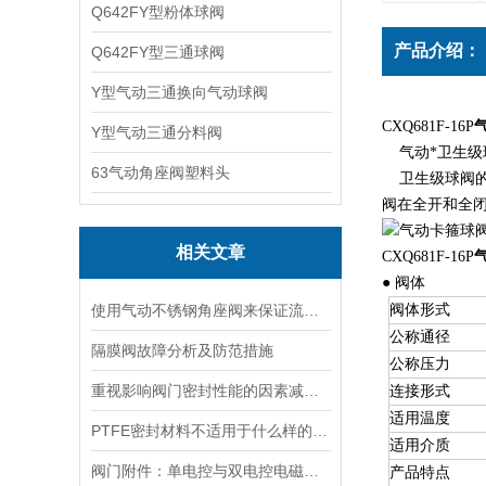
Q642FY型粉体球阀
产品介绍：
Q642FY型三通球阀
Y型气动三通换向气动球阀
CXQ681F-16P
Y型气动三通分料阀
气动*卫生级
63气动角座阀塑料头
卫生级球阀的
阀在全开和全
相关文章
CXQ681F-16P
● 阀体
使用气动不锈钢角座阀来保证流体的高质量和安全性
阀体形式
公称通径
隔膜阀故障分析及防范措施
公称压力
重视影响阀门密封性能的因素减少泄漏
连接形式
适用温度
PTFE密封材料不适用于什么样的阀门工况下
适用介质
阀门附件：单电控与双电控电磁阀的区别
产品特点