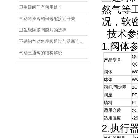
然气等
卫生级阀门有何用处？
气动角座阀如何选配接近开关
况，软密
卫生级隔膜阀膜片的选择
技术参
不锈钢气动角座阀通过与活塞连接的驱动装置来实现对流体介质的控制
1.阀体
气动三通阀的结构解说
Q6
产品型号
Q6
阀体
W
球体
WV
阀杆/固定圈
2C
阀座
PT
填料
P
适用介质
水
适用温度
-2
2.执行