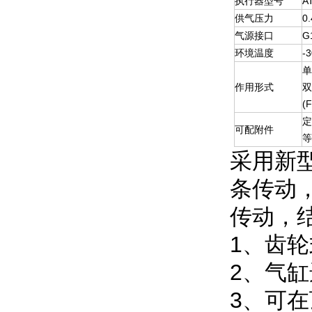
执行器型号
A
供气压力
0
气源接口
G
环境温度
-
单
作用形式
双
(F
可配附件
采用新
条传动
传动，
1、齿
2、气
3、可