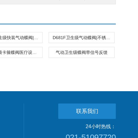
D681F卫生级快装气动蝶阀|不锈钢蝶阀
D681F卫生级气动蝶阀|不锈钢焊接式蝶阀
气动卫生级卡箍蝶阀医疗设备用
气动卫生级蝶阀带信号反馈
联系我们
24小时热线：
021-51097720