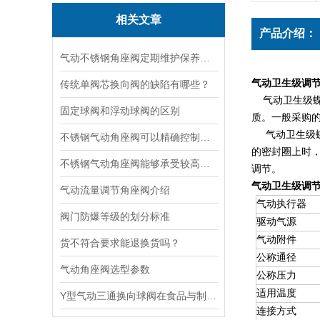
相关文章
产品介绍：
气动不锈钢角座阀定期维护保养方法的指导
气动卫生级调
传统单阀芯换向阀的缺陷有哪些？
气动卫生级蝶阀
固定球阀和浮动球阀的区别
质。一般采购
气动卫生级蝶
不锈钢气动角座阀可以精确控制气体流量和压力实现高效稳定的流体控制
的密封圈上时，
不锈钢气动角座阀能够承受较高的工作压力和冲击力
调节。
气动卫生级调
气动流量调节角座阀介绍
气动执行器
阀门防爆等级的划分标准
驱动气源
气动附件
货不符合要求能退换货吗？
公称通径
气动角座阀选型参数
公称压力
适用温度
Y型气动三通换向球阀在食品与制药行业中的应用
连接方式