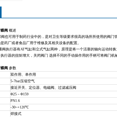
节蝶阀
概述
也可用于制药行业中的，是对卫生等级要求很高的场所所使用的阀门管件
的是药厂或者食品厂用于维修及其相关设备的配置。
阀执行器有AT气缸和立式气缸两种，原理是将一个活塞的轴向运动转换为
执行器的扭矩增大，关闭阀门 选择不同的手动操作用的手柄可将阀门机械
节蝶阀
参数
双作用、单作用
5-7bar压缩空气
接近开关、定位器、电磁阀、过滤减压阀
Φ25－Φ159
PN1.6
-30~+120℃
焊接式