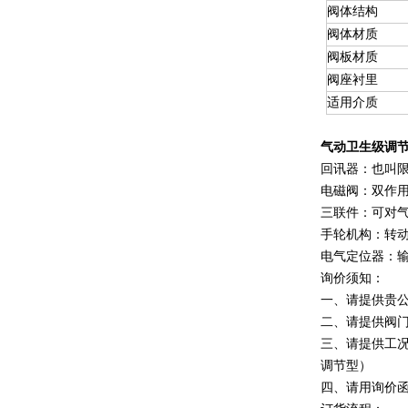
阀体结构
阀体材质
阀板材质
阀座衬里
适用介质
气动卫生级调
回讯器：也叫限位
电磁阀：双作用选
三联件：可对气
手轮机构：转
电气定位器：输
询价须知：
一、请提供贵
二、请提供阀
三、请提供工
调节型）
四、请用询价函