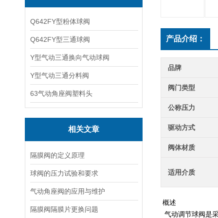
Q642FY型粉体球阀
产品介绍：
Q642FY型三通球阀
Y型气动三通换向气动球阀
品牌
Y型气动三通分料阀
阀门类型
63气动角座阀塑料头
公称压力
驱动方式
相关文章
阀体材质
隔膜阀的定义原理
适用介质
球阀的压力试验和要求
气动角座阀的应用与维护
概述
隔膜阀隔膜片更换问题
气动调节球阀是采