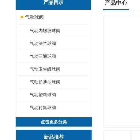
产品目录
产品中心
气动球阀
气动内螺纹球阀
气动法兰球阀
气动三通球阀
气动卫生级球阀
气动超薄型球阀
气动塑料球阀
气动衬氟球阀
点击更多分类
新品推荐