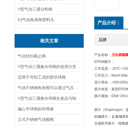
Y型气动三通分料阀
63气动角座阀塑料头
产品介绍：
品牌
相关文章
产品名称：
卫生级隔
气动丝扣截止阀
EPDM
膜片：
Y型气动三通换向球阀的使用注意事项
工作温度：
-20
℃
~130
工作压力：
Max0.6Mp
适用于苛刻工况的那些球阀
设计寿命：
>300,000
气动不锈钢角座阀可以通过气压的变化来控制阀门的开启和关闭
膜片材质：新型
EPD
膜片规格：
DN8~DN1
Y型气动三通换向球阀在食品与制药行业中的应用
偏心半球阀如何维修
膜片（Diaphra
机械膜片：金属/橡胶
立式不锈钢气动蝶阀
生物医学膜片：细胞